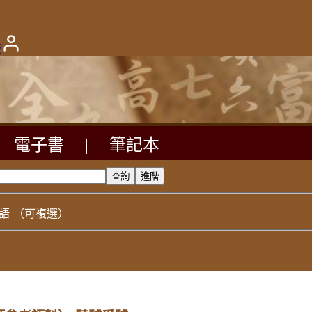
版
電子書
|
筆記本
語
（可複選）