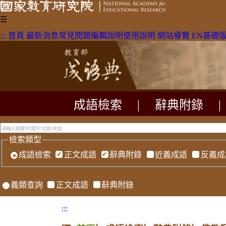
☰
:::
首頁
最新消息
常見問題
編輯說明
使用說明
網站導覽
EN
基礎
成語檢索
|
辭典附錄
|
檢索類型
成語檢索
正文成語
辭典附錄
近義成語
反義成
義類查詢
正文成語
辭典附錄
:::