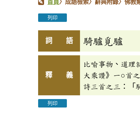
首頁
〉成語檢索〉辭典附錄〉佛教
列印
騎驢覓驢
詞 語
比喻事物、道理
釋 義
大乘讚》一○首
詩三首之三：「
列印