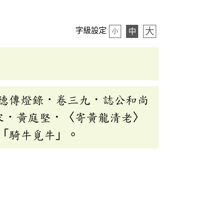
大
字級設定
中
小
德傳燈錄．卷三九．誌公和尚
宋．黃庭堅．〈寄黃龍清老〉
「騎牛覓牛」。