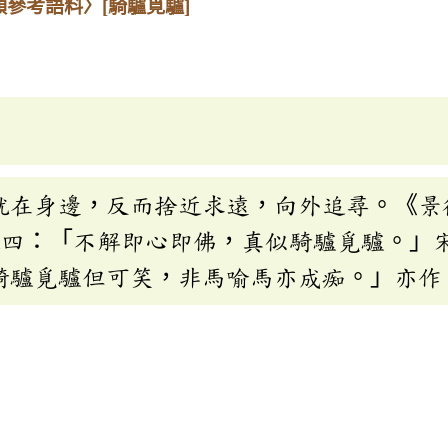
類參考語料〉
[騎驢覓驢]
就在身邊，反而捨近求遠，向外追尋。《景
之四：「不解即心即佛，真似騎驢覓驢。」
騎驢覓驢但可笑，非馬喻馬亦成痴。」亦作