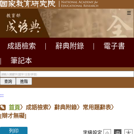
☰
成語檢索
|
辭典附錄
|
電子書
|
筆記本
:::
首頁
〉成語檢索〉辭典附錄〉常用題辭表〉
[辯才無礙]
列印
大
字級設定
中
小