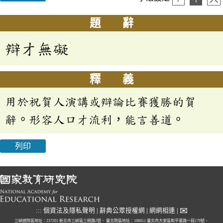
題 辭
辯才無礙
釋 義
用於祝賀人演講或辯論比賽獲勝的賀
辭。形容人口才流利，能言善道。
列印
✉
:::
個資法及隱私聲明
|
辭典公眾授權網
|
網網相連
|
三峽總院區地址：237201 新北市三峽區三樹路2號、
臺北院區地址：106011 臺北市大安區和平東路一段179號、