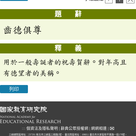
題 辭
齒德俱尊
釋 義
用於一般壽誕者的祝壽賀辭。對年高且
有德望者的美稱。
列印
✉
:::
個資法及隱私聲明
|
辭典公眾授權網
|
網網相連
|
三峽總院區地址：237201 新北市三峽區三樹路2號、
臺北院區地址：106011 臺北市大安區和平東路一段179號、