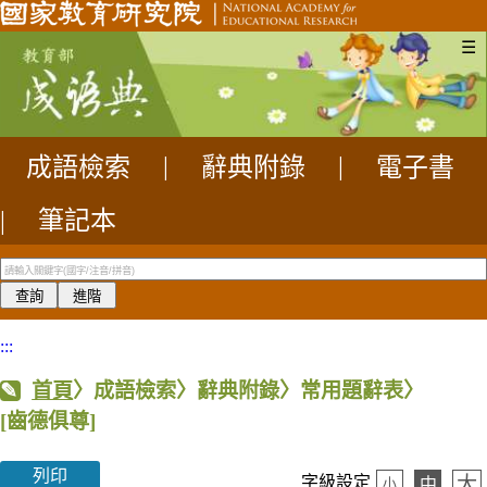
☰
成語檢索
|
辭典附錄
|
電子書
|
筆記本
:::
首頁
〉成語檢索〉辭典附錄〉常用題辭表〉
[齒德俱尊]
列印
大
字級設定
中
小