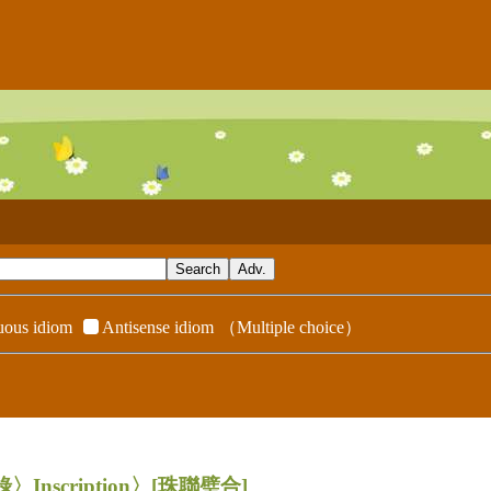
ous idiom
Antisense idiom
（Multiple choice）
〉Inscription〉
[珠聯璧合]