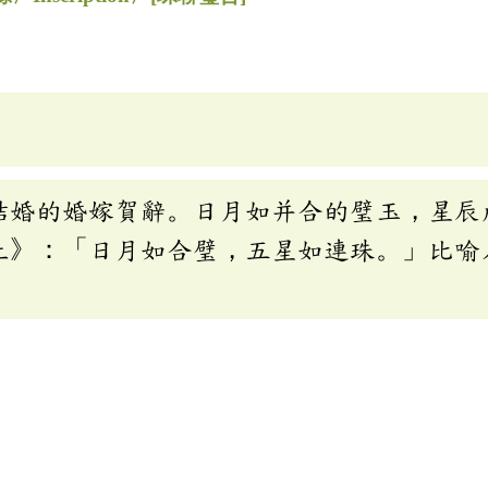
結婚的婚嫁賀辭。日月如并合的璧玉，星辰
上》：「日月如合璧，五星如連珠。」比喻