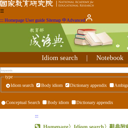
☰
:::
Homepage
User guide
Sitemap
中
Advanced
Idiom search
|
Notebook
type
Idiom search
Body idiom
Dictionary appendix
Ambigu
Conceptual Search
Body idiom
Dictionary appendix
:::
Homepage
〉Idiom search〉辭典附錄