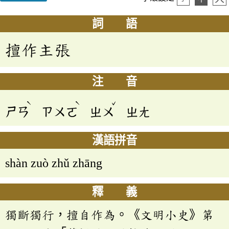
詞 語
擅作主張
注 音
ˋ
ˋ
ˇ
ㄕㄢ
ㄗㄨㄛ
ㄓㄨ
ㄓㄤ
漢語拼音
shàn zuò zhǔ zhāng
釋 義
獨斷獨行，擅自作為。《文明小史》第