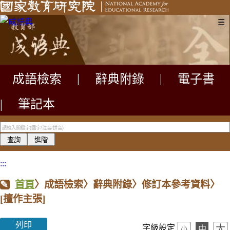
☰
成語檢索
|
辭典附錄
|
電子書
|
筆記本
:::
首頁
〉成語檢索〉辭典附錄〉修訂本參考資料〉
[擅作主張]
列印
大
字級設定
中
小