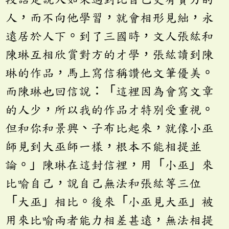
人，而不向他學習，就會相形見絀，永
遠居於人下。到了三國時，文人張紘和
陳琳互相欣賞對方的才學，張紘讀到陳
琳的作品，馬上寫信稱讚他文筆優美。
而陳琳也回信說：「這裡因為會寫文章
的人少，所以我的作品才特別受重視。
但和你和景興、子布比起來，就像小巫
師見到大巫師一樣，根本不能相提並
論。」陳琳在這封信裡，用「小巫」來
比喻自己，說自己無法和張紘等三位
「大巫」相比。後來「小巫見大巫」被
用來比喻兩者能力相差甚遠，無法相提