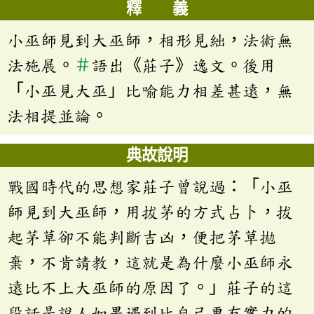
釋 義
小巫師見到大巫師，相形見絀，法術無
法施展。
＃
語出《莊子》逸文。後用
「小巫見大巫」比喻能力相差甚遠，無
法相提並論。
典故說明
戰國時代的思想家莊子曾說過：「小巫
師見到大巫師，用拔茅的方式占卜，拔
起茅草卻不能判斷吉凶，便把茅草拋
棄，不肯請教，這就是為什麼小巫師永
遠比不上大巫師的原因了。」莊子的這
段話是說人如果遇到比自己更有實力的