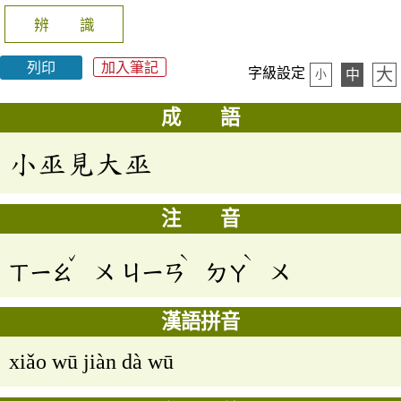
辨 識
列印
加入筆記
大
字級設定
中
小
成 語
小巫見大巫
注 音
ˇ
ˋ
ˋ
ㄒㄧㄠ
ㄨ
ㄐㄧㄢ
ㄉㄚ
ㄨ
漢語拼音
xiǎo wū jiàn dà wū