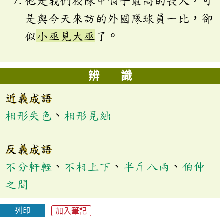
他是我們校隊中個子最高的長人，可
是與今天來訪的外國隊球員一比，卻
似
小巫見大巫
了。
辨 識
近義成語
相形失色
、
相形見絀
反義成語
不分軒輊
、
不相上下
、
半斤八兩
、
伯仲
之間
列印
加入筆記