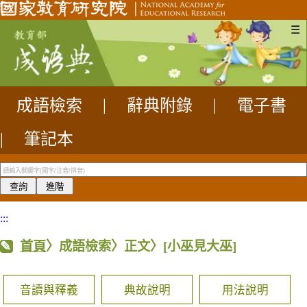
☰
成語檢索
|
辭典附錄
|
電子書
|
筆記本
:::
首頁
〉成語檢索〉正文〉
[小巫見大巫]
音讀與釋義
典故說明
用法說明