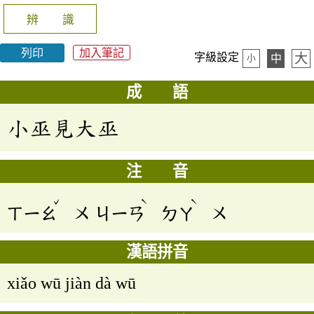
辨 識
列印
加入筆記
大
字級設定
中
小
成 語
小巫見大巫
注 音
ˇ
ˋ
ˋ
ㄒㄧㄠ
ㄨ
ㄐㄧㄢ
ㄉㄚ
ㄨ
漢語拼音
xiǎo wū jiàn dà wū