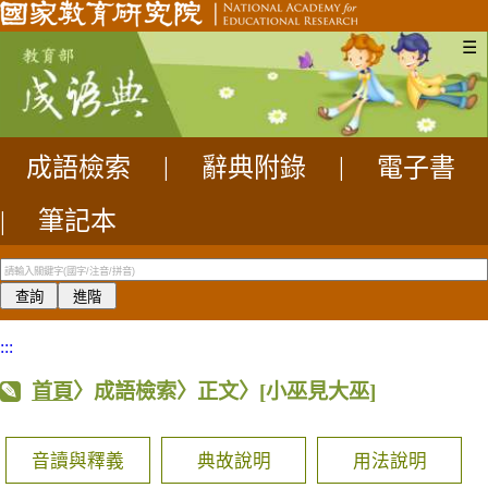
☰
成語檢索
|
辭典附錄
|
電子書
|
筆記本
:::
首頁
〉成語檢索〉正文〉
[小巫見大巫]
音讀與釋義
典故說明
用法說明