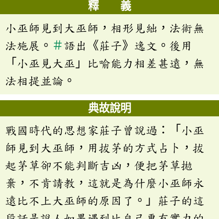
釋 義
小巫師見到大巫師，相形見絀，法術無
法施展。
＃
語出《莊子》逸文。後用
「小巫見大巫」比喻能力相差甚遠，無
法相提並論。
典故說明
戰國時代的思想家莊子曾說過：「小巫
師見到大巫師，用拔茅的方式占卜，拔
起茅草卻不能判斷吉凶，便把茅草拋
棄，不肯請教，這就是為什麼小巫師永
遠比不上大巫師的原因了。」莊子的這
段話是說人如果遇到比自己更有實力的