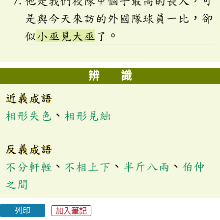
他是我們校隊中個子最高的長人，可
是與今天來訪的外國隊球員一比，卻
似
小巫見大巫
了。
辨 識
近義成語
相形失色
、
相形見絀
反義成語
不分軒輊
、
不相上下
、
半斤八兩
、
伯仲
之間
列印
加入筆記