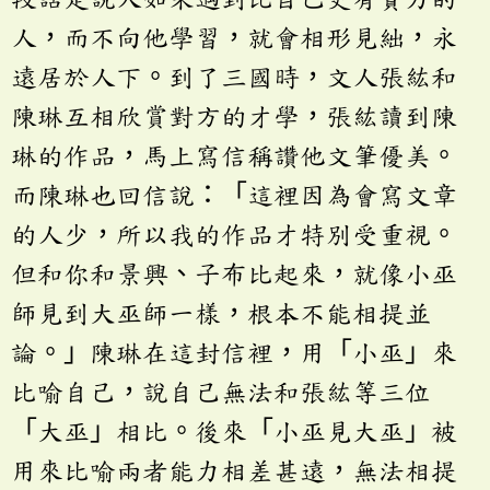
人，而不向他學習，就會相形見絀，永
遠居於人下。到了三國時，文人張紘和
陳琳互相欣賞對方的才學，張紘讀到陳
琳的作品，馬上寫信稱讚他文筆優美。
而陳琳也回信說：「這裡因為會寫文章
的人少，所以我的作品才特別受重視。
但和你和景興、子布比起來，就像小巫
師見到大巫師一樣，根本不能相提並
論。」陳琳在這封信裡，用「小巫」來
比喻自己，說自己無法和張紘等三位
「大巫」相比。後來「小巫見大巫」被
用來比喻兩者能力相差甚遠，無法相提