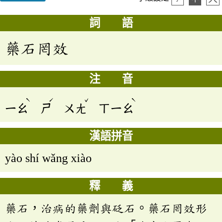
詞 語
藥石罔效
注 音
ˋ
ˊ
ˇ
ˋ
ㄧㄠ
ㄕ
ㄨㄤ
ㄒㄧㄠ
漢語拼音
yào shí wǎng xiào
釋 義
藥石，治病的藥劑與砭石。藥石罔效形