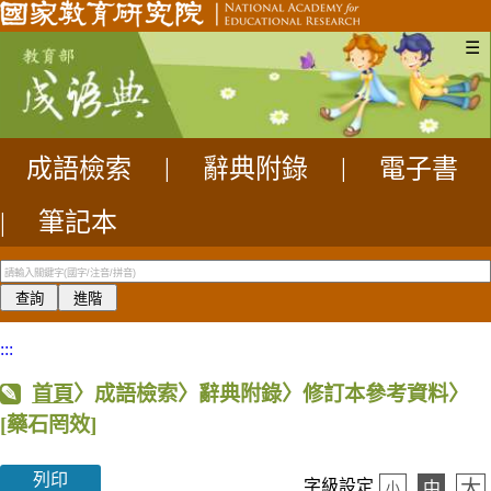
☰
成語檢索
|
辭典附錄
|
電子書
|
筆記本
:::
首頁
〉成語檢索〉辭典附錄〉修訂本參考資料〉
[藥石罔效]
列印
大
字級設定
中
小