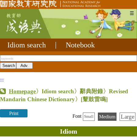
☰
Idiom search
|
Notebook
:::
Homepage
〉Idiom search〉辭典附錄〉Revised
Mandarin Chinese Dictionary〉
[鼙鼓雷鳴]
Print
Large
Font
Medium
Small
Idiom