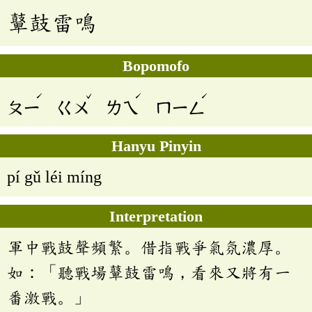
鼙鼓雷鳴
Bopomofo
ˊ
ˇ
ˊ
ˊ
ㄆㄧ
ㄍㄨ
ㄌㄟ
ㄇㄧㄥ
Hanyu Pinyin
pí gǔ léi míng
Interpretation
軍中戰鼓聲頻繁。借指戰爭氣氛濃厚。
如：「聽戰場鼙鼓雷鳴，看來又將有一
番激戰。」