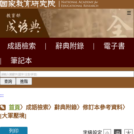
☰
成語檢索
|
辭典附錄
|
電子書
|
筆記本
:::
首頁
〉成語檢索〉辭典附錄〉修訂本參考資料〉
[大軍壓境]
列印
大
字級設定
中
小