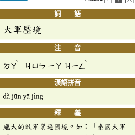
詞 語
大軍壓境
注 音
ˋ
ˋ
ㄉㄚ
ㄐㄩㄣ
ㄧㄚ
ㄐㄧㄥ
漢語拼音
dà jūn yā jìng
釋 義
龐大的敵軍緊逼國境。如：「秦國大軍