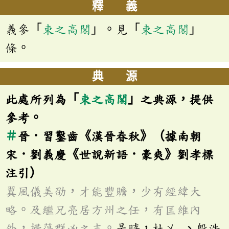
釋 義
義參「
束之高閣
」。見「
束之高閣
」
條。
典 源
此處所列為「
束之高閣
」之典源，提供
參考。
＃
晉．習鑿齒《漢晉春秋》（據南朝
宋．劉義慶《世說新語．豪爽》劉孝標
注引）
翼風儀美劭，才能豐贍，少有經緯大
略。及繼兄亮居方州之任，有匡維內
外，掃蕩群凶之志。
是時，杜乂
、殷浩