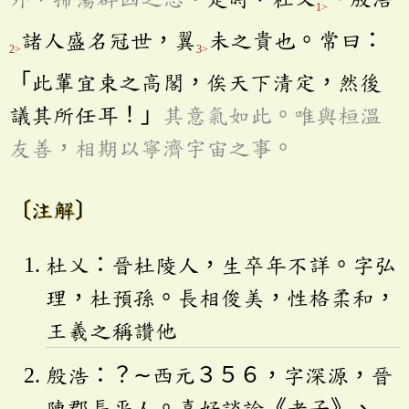
1>
諸人盛名冠世，翼
未之貴也。常曰：
2>
3>
「此輩宜束之高閣，俟天下清定，然後
議其所任耳！」
其意氣如此。唯與桓溫
友善，相期以寧濟宇宙之事。
〔注解〕
杜乂：晉杜陵人，生卒年不詳。字弘
理，杜預孫。長相俊美，性格柔和，
王羲之稱讚他
殷浩：？∼西元３５６，字深源，晉
陳郡長平人。喜好談論《老子》、