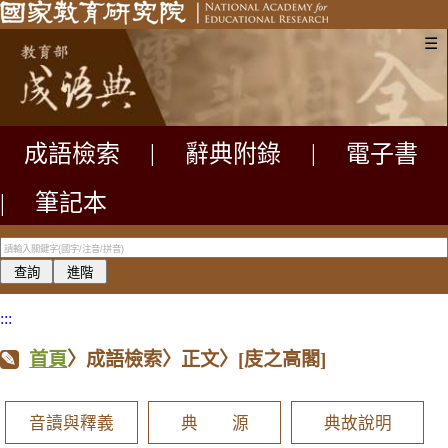
☰
成語檢索
|
辭典附錄
|
電子書
|
筆記本
:::
首頁
〉成語檢索〉正文〉
[庋之高閣]
音讀與釋義
典 源
典故說明