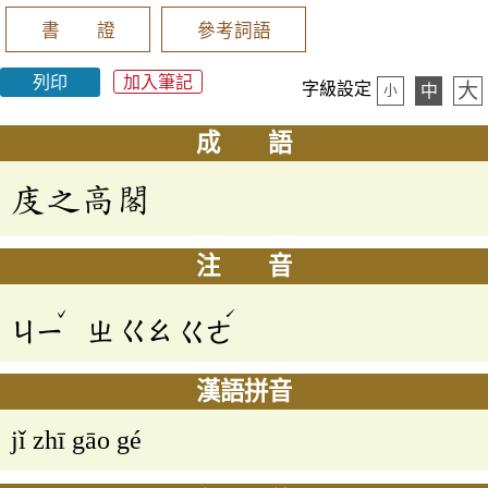
書 證
參考詞語
列印
加入筆記
大
字級設定
中
小
成 語
庋之高閣
注 音
ˇ
ˊ
ㄐㄧ
ㄓ
ㄍㄠ
ㄍㄜ
漢語拼音
jǐ zhī gāo gé