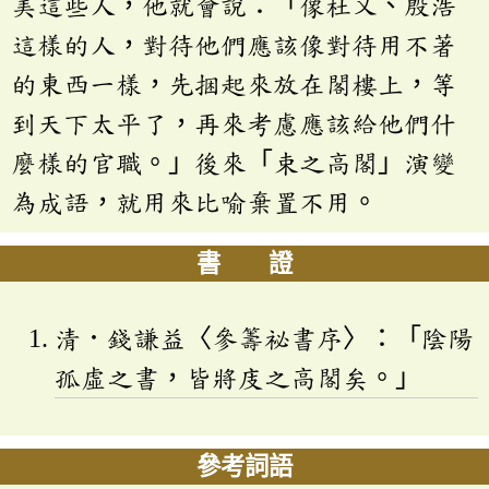
美這些人，他就會說：「像杜乂、殷浩
這樣的人，對待他們應該像對待用不著
的東西一樣，先捆起來放在閣樓上，等
到天下太平了，再來考慮應該給他們什
麼樣的官職。」後來「束之高閣」演變
為成語，就用來比喻棄置不用。
書 證
清．錢謙益〈參籌祕書序〉：「陰陽
孤虛之書，皆將庋之高閣矣。」
參考詞語