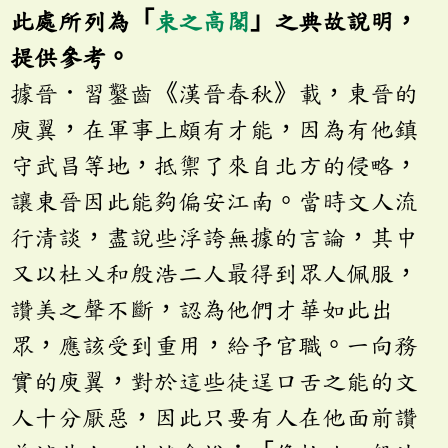
此處所列為「
束之高閣
」之典故說明，
提供參考。
據晉．習鑿齒《漢晉春秋》載，東晉的
庾翼，在軍事上頗有才能，因為有他鎮
守武昌等地，抵禦了來自北方的侵略，
讓東晉因此能夠偏安江南。當時文人流
行清談，盡說些浮誇無據的言論，其中
又以杜乂和殷浩二人最得到眾人佩服，
讚美之聲不斷，認為他們才華如此出
眾，應該受到重用，給予官職。一向務
實的庾翼，對於這些徒逞口舌之能的文
人十分厭惡，因此只要有人在他面前讚