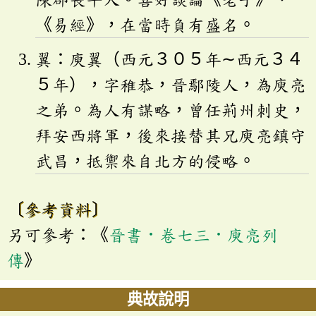
《易經》，在當時負有盛名。
翼：庾翼（西元３０５年∼西元３４
５年），字稚恭，晉鄢陵人，為庾亮
之弟。為人有謀略，曾任荊州刺史，
拜安西將軍，後來接替其兄庾亮鎮守
武昌，抵禦來自北方的侵略。
〔參考資料〕
另可參考：《
晉書．卷七三．庾亮列
傳
》
典故說明