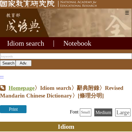
☰
Idiom search
|
Notebook
:::
Homepage
〉Idiom search〉辭典附錄〉Revised
Mandarin Chinese Dictionary〉
[條理分明]
Print
Large
Font
Medium
Small
Idiom