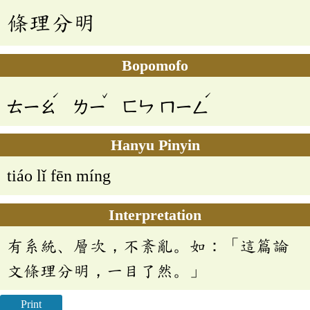
條理分明
Bopomofo
ˊ
ˇ
ˊ
ㄊㄧㄠ
ㄌㄧ
ㄈㄣ
ㄇㄧㄥ
Hanyu Pinyin
tiáo lǐ fēn míng
Interpretation
有系統、層次，不紊亂。如：「這篇論
文條理分明，一目了然。」
Print