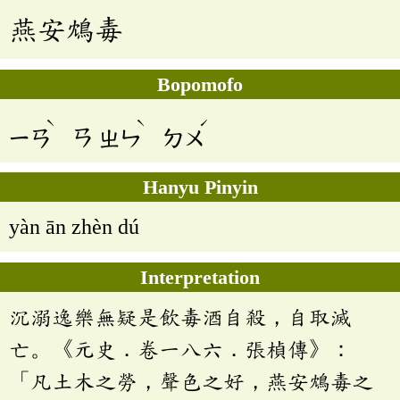
燕安鴆毒
Bopomofo
ˋ
ˋ
ˊ
ㄧㄢ
ㄢ
ㄓㄣ
ㄉㄨ
Hanyu Pinyin
yàn ān zhèn dú
Interpretation
沉溺逸樂無疑是飲毒酒自殺，自取滅
亡。《元史．卷一八六．張楨傳》：
「凡土木之勞，聲色之好，燕安鴆毒之