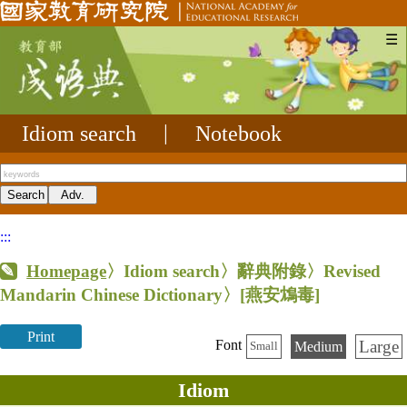
☰
Idiom search
|
Notebook
:::
Homepage
〉Idiom search〉辭典附錄〉Revised
Mandarin Chinese Dictionary〉
[燕安鴆毒]
Print
Large
Font
Medium
Small
Idiom