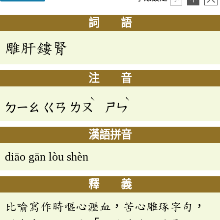
詞 語
雕肝鏤腎
注 音
ˋ
ˋ
ㄉㄧㄠ
ㄍㄢ
ㄌㄡ
ㄕㄣ
漢語拼音
diāo gān lòu shèn
釋 義
比喻寫作時嘔心瀝血，苦心雕琢字句，