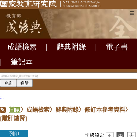
☰
成語檢索
|
辭典附錄
|
電子書
|
筆記本
:::
首頁
〉成語檢索〉辭典附錄〉修訂本參考資料〉
[雕肝鏤腎]
列印
大
字級設定
中
小