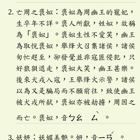
亡周之褒姒：褒姒為周幽王的寵妃，
生卒年不詳。褒人所獻，姓姒，故稱
為「褒姒」。褒姒生性不愛笑，幽王
為取悅褒姒，舉烽火召集諸侯，諸侯
匆忙趕至，卻發覺並非寇匪侵犯，只
好狼狽退走，褒姒大笑，幽王甚樂。
後來犬戎入寇，王舉烽火示警，諸侯
以為又是騙局而不願前往，致使幽王
被犬戎所弒，褒姒亦被劫擄，周因之
ˋ
而亡。褒姒，音
ㄅㄠ
ㄙ
。
ˊ
妖妍：妖媚美艷。妍，音
ㄧㄢ
。