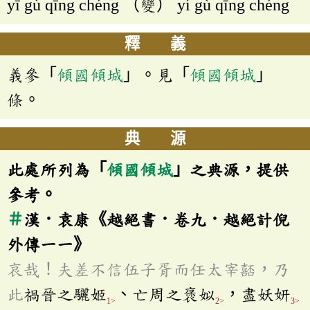
yī gù qīng chéng （變） yí gù qīng chéng
釋 義
義參「
傾國傾城
」。見「
傾國傾城
」
條。
典 源
此處所列為「
傾國傾城
」之典源，提供
參考。
＃
漢．袁康《越絕書．卷九．越絕計倪
外傳一一》
哀哉！夫差不信伍子胥而任太宰嚭，乃
此
禍晉之驪姬
、亡周之褒姒
，盡妖妍
1>
2>
3>