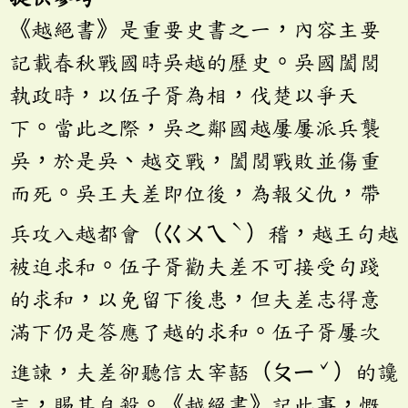
《越絕書》是重要史書之一，內容主要
記載春秋戰國時吳越的歷史。吳國闔閭
執政時，以伍子胥為相，伐楚以爭天
下。當此之際，吳之鄰國越屢屢派兵襲
吳，於是吳、越交戰，闔閭戰敗並傷重
而死。吳王夫差即位後，為報父仇，帶
ˋ
兵攻入越都會（ㄍㄨㄟ
）稽，越王句越
被迫求和。伍子胥勸夫差不可接受句踐
的求和，以免留下後患，但夫差志得意
滿下仍是答應了越的求和。伍子胥屢次
ˇ
進諫，夫差卻聽信太宰嚭（ㄆㄧ
）的讒
言，賜其自殺。《越絕書》記此事，慨