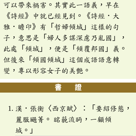
可以帶來禍害。其實此一語義，早在
《詩經》中就已經見到。《詩經．大
雅．瞻卬》有「哲婦傾城」這樣的句
子，意思是「婦人多謀深慮乃亂國」，
此處「傾城」，便是「傾覆邦國」義。
但後來「傾國傾城」這個成語語意轉
變，專以形容女子的美艷。
書 證
漢．張衡〈西京賦〉：「要紹修態，
麗服颺菁。 眳藐流眄，一顧傾
城。」