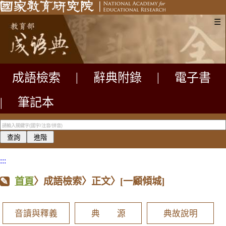
☰
成語檢索
|
辭典附錄
|
電子書
|
筆記本
:::
首頁
〉成語檢索〉正文〉
[一顧傾城]
音讀與釋義
典 源
典故說明