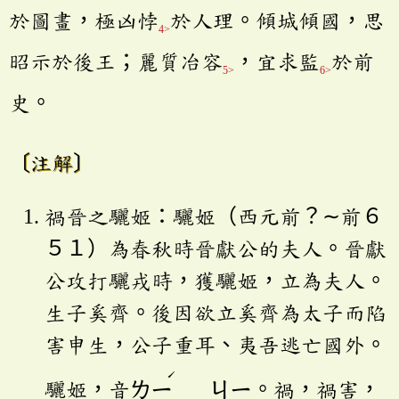
於圖畫，極凶悖
於人理。傾城傾國，思
4>
昭示於後王；麗質冶容
，宜求監
於前
5>
6>
史。
〔注解〕
禍晉之驪姬：驪姬（西元前？∼前６
５１）為春秋時晉獻公的夫人。晉獻
公攻打驪戎時，獲驪姬，立為夫人。
生子奚齊。後因欲立奚齊為太子而陷
害申生，公子重耳、夷吾逃亡國外。
ˊ
驪姬，音
ㄌㄧ
ㄐㄧ
。禍，禍害，