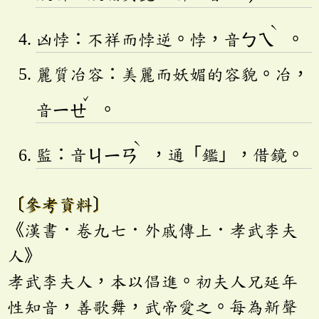
ˋ
凶悖：不祥而悖逆。悖，音
ㄅㄟ
。
麗質冶容：美麗而妖媚的容貌。冶，
ˇ
音
ㄧㄝ
。
ˋ
監：音
ㄐㄧㄢ
，通「鑑」，借鏡。
〔參考資料〕
《漢書．卷九七．外戚傳上．孝武李夫
人》
孝武李夫人，本以倡進。初夫人兄延年
性知音，善歌舞，武帝愛之。每為新聲