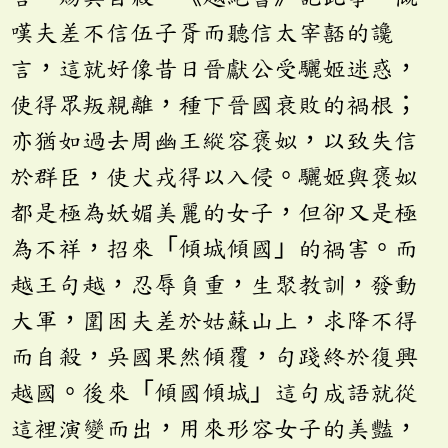
嘆夫差不信伍子胥而聽信太宰嚭的讒
言，這就好像昔日晉獻公受驪姬迷惑，
使得眾叛親離，種下晉國衰敗的禍根；
亦猶如過去周幽王縱容褒姒，以致失信
於群臣，使犬戎得以入侵。驪姬與褒姒
都是極為妖媚美麗的女子，但卻又是極
為不祥，招來「傾城傾國」的禍害。而
越王句越，忍辱負重，生聚教訓，發動
大軍，圍困夫差於姑蘇山上，求降不得
而自殺，吳國果然傾覆，句踐終於復興
越國。後來「傾國傾城」這句成語就從
這裡演變而出，用來形容女子的美豔，