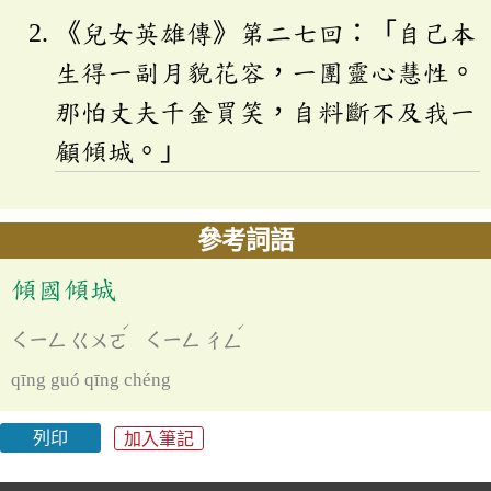
《兒女英雄傳》第二七回：「自己本
生得一副月貌花容，一團靈心慧性。
那怕丈夫千金買笑，自料斷不及我一
顧傾城。」
參考詞語
傾國傾城
ˊ
ˊ
ㄑㄧㄥ
ㄍㄨㄛ
ㄑㄧㄥ
ㄔㄥ
qīng guó qīng chéng
列印
加入筆記