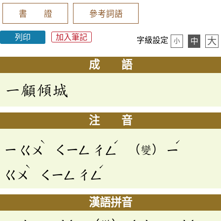
書 證
參考詞語
列印
加入筆記
大
字級設定
中
小
成 語
一顧傾城
注 音
ˋ
ˊ
ˊ
ㄧ
ㄍㄨ
ㄑㄧㄥ
ㄔㄥ
（變）
ㄧ
ˋ
ˊ
ㄍㄨ
ㄑㄧㄥ
ㄔㄥ
漢語拼音