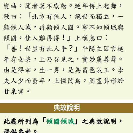
變曲，聞者莫不感動。延年侍上起舞，
歌曰：「北方有佳人，絕世而獨立，一
顧傾人城，再顧傾人國。寧不知傾城與
傾國，佳人難再得！」上嘆息曰：
「善！世豈有此人乎？」平陽主因言延
年有女弟，上乃召見之，實妙麗善舞。
由是得幸，生一男，是為昌邑哀王。李
夫人少而蚤卒，上憐閔焉，圖畫其形於
甘泉宮。
典故說明
此處所列為「
傾國傾城
」之典故說明，
提供參考。