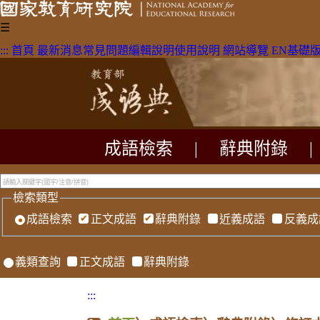
☰
:::
首頁
最新消息
常見問題
編輯說明
使用說明
網站導覽
EN
基礎
成語檢索
|
辭典附錄
|
檢索類型
成語檢索
正文成語
辭典附錄
近義成語
反義成
義類查詢
正文成語
辭典附錄
:::