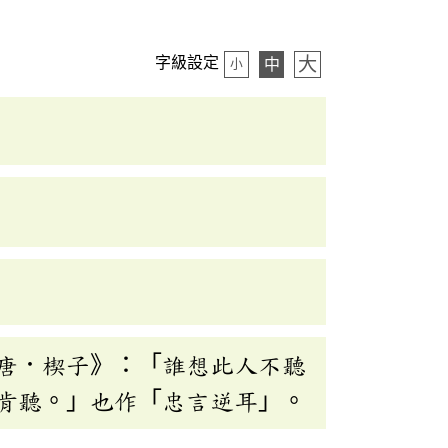
大
字級設定
中
小
唐．楔子》：「誰想此人不聽
肯聽。」也作「忠言逆耳」。