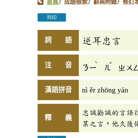
首頁
〉成語檢索〉辭典附錄〉修訂
列印
逆耳忠言
詞 語
ˋ
ˇ
注 音
ㄋㄧ
ㄦ
ㄓㄨ
漢語拼音
nì ěr zhōng yán
忠誠勸誡的言語
釋 義
某之言，他久後