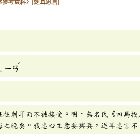
本參考資料〉
[逆耳忠言]
ˊ
ㄥ
ㄧㄢ
往往刺耳而不被接受。明．無名氏《四馬投
悔之晚矣。我忠心主意要興兵，逆耳忠言不