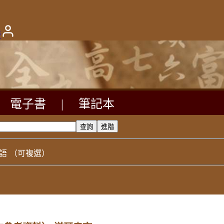
版
電子書
|
筆記本
語
（可複選）