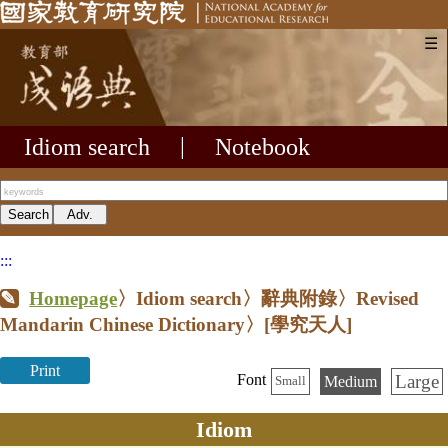
☰
Idiom search
|
Notebook
:::
Homepage
〉Idiom search〉辭典附錄〉Revised
Mandarin Chinese Dictionary〉
[學究天人]
Print
Large
Font
Medium
Small
Idiom