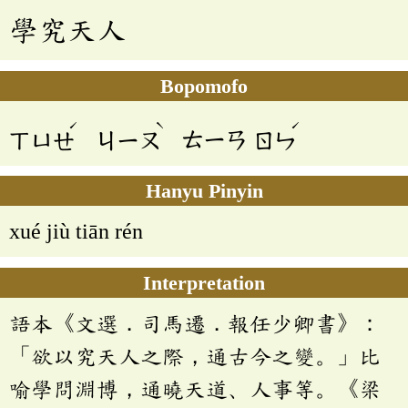
學究天人
Bopomofo
ˊ
ˋ
ˊ
ㄒㄩㄝ
ㄐㄧㄡ
ㄊㄧㄢ
ㄖㄣ
Hanyu Pinyin
xué jiù tiān rén
Interpretation
語本《文選．司馬遷．報任少卿書》：
「欲以究天人之際，通古今之變。」比
喻學問淵博，通曉天道、人事等。《梁