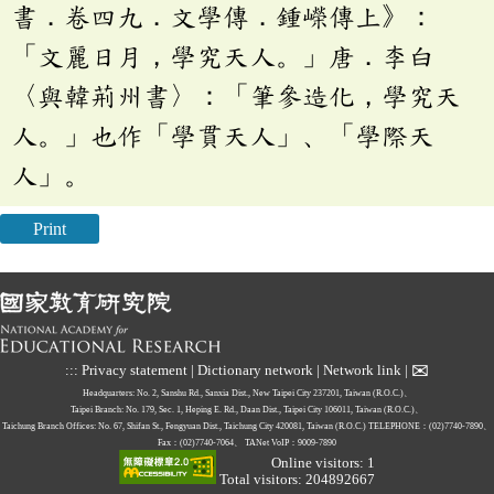
書．卷四九．文學傳．鍾嶸傳上》：
「文麗日月，學究天人。」唐．李白
〈與韓荊州書〉：「筆參造化，學究天
人。」也作「學貫天人」、「學際天
人」。
Print
✉
:::
Privacy statement
|
Dictionary network
|
Network link
|
Headquarters: No. 2, Sanshu Rd., Sanxia Dist., New Taipei City 237201, Taiwan (R.O.C.)、
Taipei Branch: No. 179, Sec. 1, Heping E. Rd., Daan Dist., Taipei City 106011, Taiwan (R.O.C.)、
Taichung Branch Offices: No. 67, Shifan St., Fengyuan Dist., Taichung City 420081, Taiwan (R.O.C.)
TELEPHONE：(02)7740-7890、
Fax：(02)7740-7064、
TANet VoIP：9009-7890
Online visitors: 1
Total visitors: 204892667