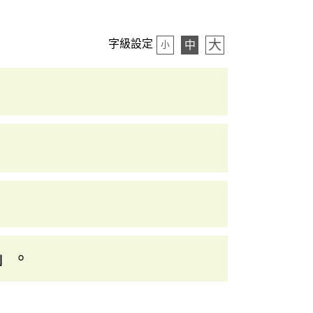
大
字級設定
中
小
」。