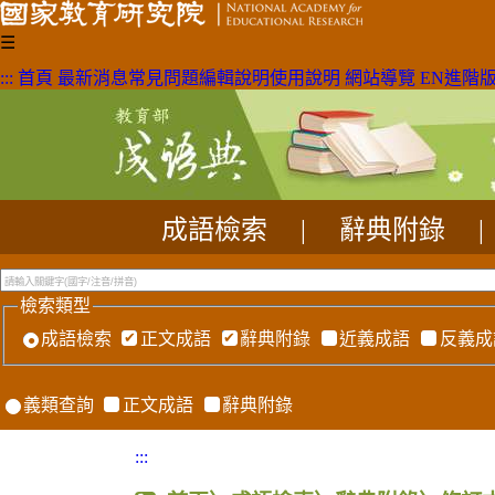
☰
:::
首頁
最新消息
常見問題
編輯說明
使用說明
網站導覽
EN
進階
成語檢索
|
辭典附錄
|
檢索類型
成語檢索
正文成語
辭典附錄
近義成語
反義成
義類查詢
正文成語
辭典附錄
:::