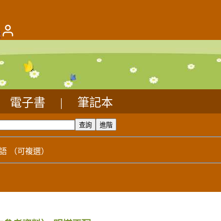
版
電子書
|
筆記本
語
（可複選）