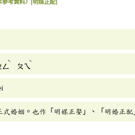
本參考資料〉
[明媒正配]
ˋ
ˋ
ㄓㄥ
ㄆㄟ
èi
正式婚姻。也作「明媒正娶」、「明婚正配