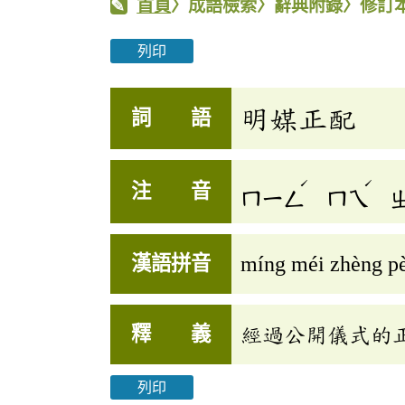
首頁
〉成語檢索〉辭典附錄〉修訂
列印
明媒正配
詞 語
ˊ
ˊ
注 音
ㄇㄧㄥ
ㄇㄟ
漢語拼音
míng méi zhèng p
釋 義
經過公開儀式的
列印