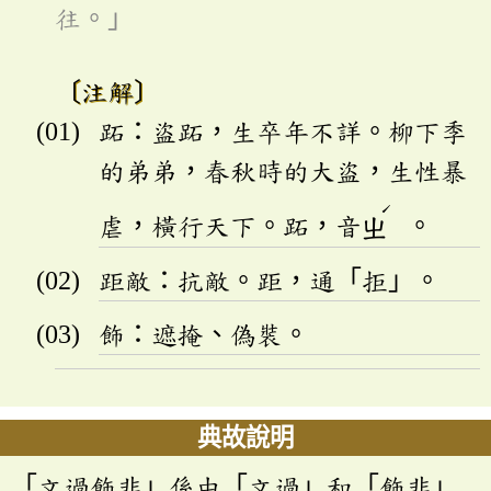
往。」
〔注解〕
跖：盜跖，生卒年不詳。柳下季
的弟弟，春秋時的大盜，生性暴
ˊ
虐，橫行天下。跖，音
ㄓ
。
距敵：抗敵。距，通「拒」。
飾：遮掩、偽裝。
典故說明
「文過飾非」係由「文過」和「飾非」