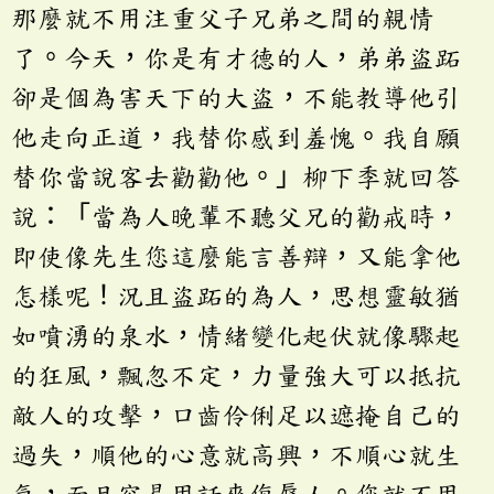
那麼就不用注重父子兄弟之間的親情
了。今天，你是有才德的人，弟弟盜跖
卻是個為害天下的大盜，不能教導他引
他走向正道，我替你感到羞愧。我自願
替你當說客去勸勸他。」柳下季就回答
說：「當為人晚輩不聽父兄的勸戒時，
即使像先生您這麼能言善辯，又能拿他
怎樣呢！況且盜跖的為人，思想靈敏猶
如噴湧的泉水，情緒變化起伏就像驟起
的狂風，飄忽不定，力量強大可以抵抗
敵人的攻擊，口齒伶俐足以遮掩自己的
過失，順他的心意就高興，不順心就生
氣，而且容易用話來侮辱人。您就不用