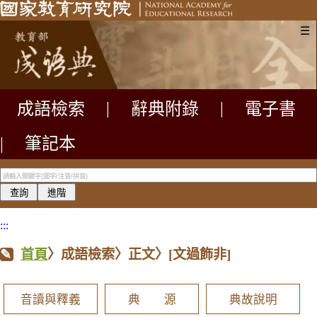
☰
成語檢索
|
辭典附錄
|
電子書
|
筆記本
:::
首頁
〉成語檢索〉正文〉
[文過飾非]
音讀與釋義
典 源
典故說明