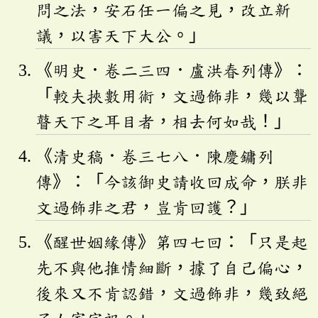
問之法，安石任一偏之見，改立新
議，以害天下大公。」
《明史．卷二三四．盧洪春列傳》：
「較夫挾數用術，文過飾非，幾以聾
瞽天下之耳目者，相去何如哉！」
《清史稿．卷三七八．陳慶鏞列
傳》：「今該御史請收回成命，朕非
文過飾非之君，豈肯回護？」
《醒世姻緣傳》第四七回：「只是起
先不與他推情細斷，據了自己偏心，
後來又不肯認錯，文過飾非，幾致絕