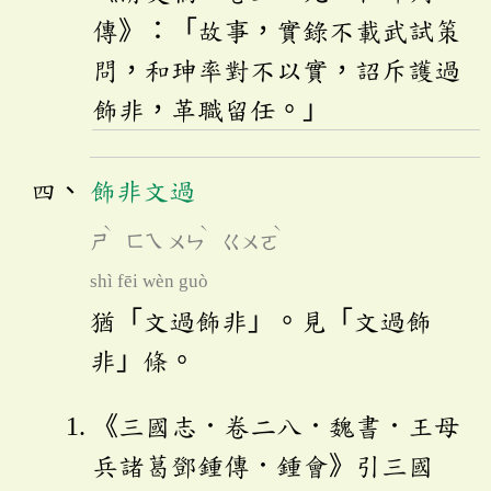
傳》：「故事，實錄不載武試策
問，和珅率對不以實，詔斥護過
飾非，革職留任。」
飾非文過
ˋ
ˋ
ˋ
ㄕ
ㄈㄟ
ㄨㄣ
ㄍㄨㄛ
shì fēi wèn guò
猶「文過飾非」。見「文過飾
非」條。
《三國志．卷二八．魏書．王母
兵諸葛鄧鍾傳．鍾會》引三國