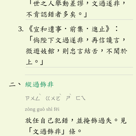
「世之人舉動差謬，文過遂非，
不肯認錯者多矣。」
《宣和遺事．前集．進止》：
「倘陛下文過遂非，再信讒言，
微遊妓館，則忠言結舌，不聞於
上。」
縱過飾非
ˋ
ˋ
ˋ
ㄗㄨㄥ
ㄍㄨㄛ
ㄕ
ㄈㄟ
zòng guò shì fēi
放任自己犯錯，並掩飾過失。見
「文過飾非」條。