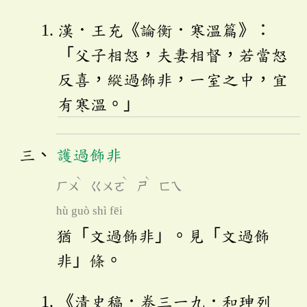
漢．王充《論衡．寒溫篇》：
「父子相怒，夫妻相督，若當怒
反喜，縱過飾非，一室之中，宜
有寒溫。」
護過飾非
ˋ
ˋ
ˋ
ㄏㄨ
ㄍㄨㄛ
ㄕ
ㄈㄟ
hù guò shì fēi
猶「文過飾非」。見「文過飾
非」條。
《清史稿．卷三一九．和珅列