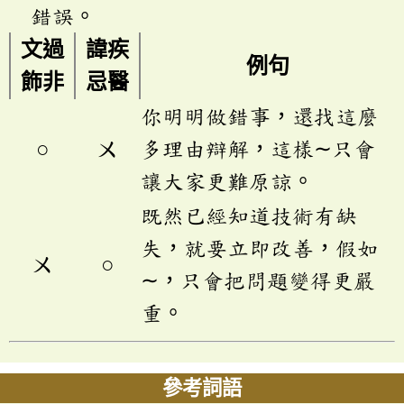
錯誤。
文過
諱疾
例句
飾非
忌醫
你明明做錯事，還找這麼
○
ㄨ
多理由辯解，這樣∼只會
讓大家更難原諒。
既然已經知道技術有缺
失，就要立即改善，假如
ㄨ
○
∼，只會把問題變得更嚴
重。
參考詞語