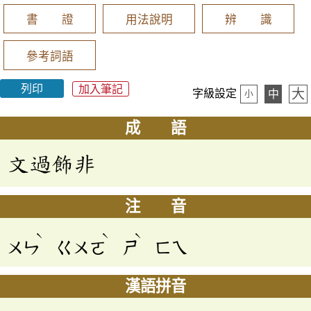
書 證
用法說明
辨 識
參考詞語
列印
加入筆記
大
字級設定
中
小
成 語
文過飾非
注 音
ˋ
ˋ
ˋ
ㄨㄣ
ㄍㄨㄛ
ㄕ
ㄈㄟ
漢語拼音