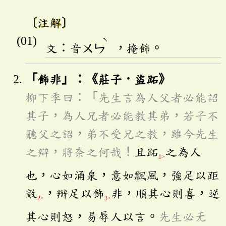
〔注解〕
ˋ
文：音
ㄨㄣ
，掩飾。
「飾非」：《莊子．盜跖》
柳下季曰：「先生言為人父者必能詔
其子，為人兄者必能教其弟，若子不
聽父之詔，弟不受兄之教，雖今先生
之辯，將奈之何哉！
且跖
之為人
1>
也，心如涌泉，意如飄風，強足以距
敵
，辯足以飾
非，順其心則喜，逆
2>
3>
其心則怒，易辱人以言。
先生必无