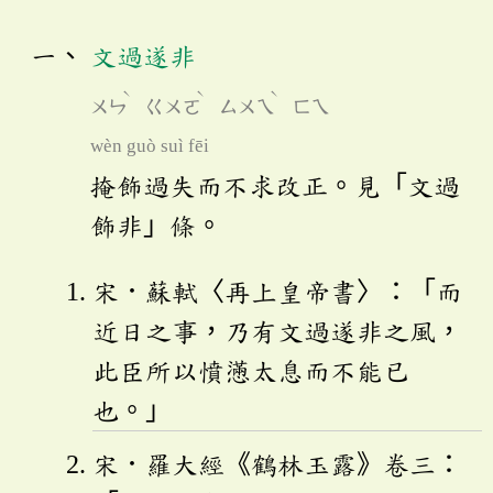
文過遂非
ˋ
ˋ
ˋ
ㄨㄣ
ㄍㄨㄛ
ㄙㄨㄟ
ㄈㄟ
wèn guò suì fēi
掩飾過失而不求改正。見「文過
飾非」條。
宋．蘇軾〈再上皇帝書〉：「而
近日之事，乃有文過遂非之風，
此臣所以憤懣太息而不能已
也。」
宋．羅大經《鶴林玉露》卷三：