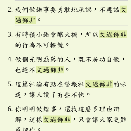
我們做錯事要勇敢地承認，不應該
文
過飾非
。
有時積小錯會釀大禍，所以
文過飾非
的行為不可輕饒。
做個光明磊落的人，既不居功自傲，
也絕不
文過飾非
。
這篇社論有點在替報社
文過飾非
的味
道，讓人讀了有些不快。
你明明做錯事，還找這麼多理由辯
解，這樣
文過飾非
，只會讓大家更難
原諒你。