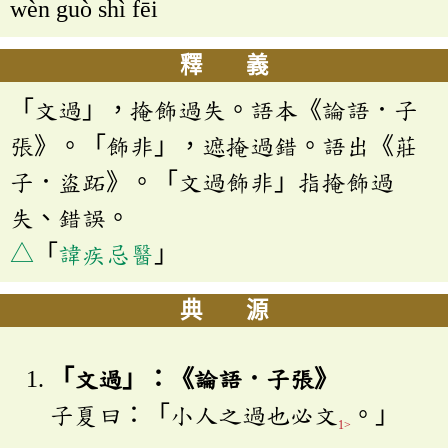
wèn guò shì fēi
釋 義
「文過」，掩飾過失。語本《論語．子
張》。「飾非」，遮掩過錯。語出《莊
子．盜跖》。「文過飾非」指掩飾過
失、錯誤。
△
「
諱疾忌醫
」
典 源
「文過」：《論語．子張》
子夏曰：「小人之過也必文
。」
1>