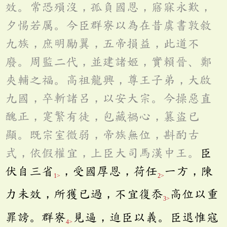
效。常恐殞沒，孤負國恩，寤寐永歎，
夕惕若厲。今臣群寮以為在昔虞書敦敘
九族，庶明勵翼，五帝損益，此道不
廢。周監二代，並建諸姬，實賴晉、鄭
夾輔之福。高祖龍興，尊王子弟，大啟
九國，卒斬諸呂，以安大宗。今操惡直
醜正，寔繁有徒，包藏禍心，篡盜已
顯。既宗室微弱，帝族無位，斟酌古
式，依假權宜，上臣大司馬漢中王。
臣
伏自三省
，受國厚恩，荷任
一方，陳
1>
2>
力未效，所獲已過，不宜復忝
高位以重
3>
罪謗。群寮
見逼，迫臣以義。臣退惟寇
4>