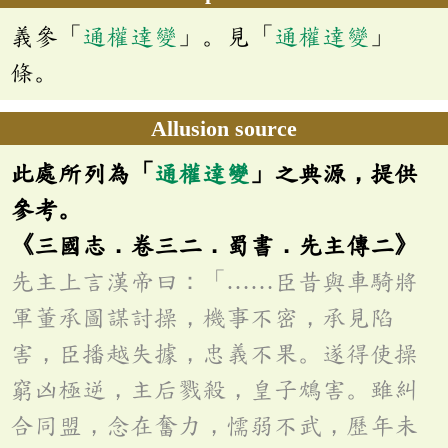
義參「
通權達變
」。見「
通權達變
」
條。
Allusion source
此處所列為「
通權達變
」之典源，提供
參考。
《三國志．卷三二．蜀書．先主傳二》
先主上言漢帝曰：「……臣昔與車騎將
軍董承圖謀討操，機事不密，承見陷
害，臣播越失據，忠義不果。遂得使操
窮凶極逆，主后戮殺，皇子鴆害。雖糾
合同盟，念在奮力，懦弱不武，歷年未