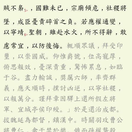
賊不梟
，國難未已，宗廟傾危，社稷將
5>
墜，成臣憂責碎首之負。若應權通變，
以寧靖
聖朝，雖赴水火，所不得辭，敢
6>
慮常宜，以防後悔。
輒順眾議，拜受印
璽，以崇國威。仰惟爵號，位高寵厚，
俯思報效，憂深責重，驚怖累息，如臨
于谷。盡力輸誠，獎厲六師，率齊群
義，應天順時，撲討凶逆，以寧社稷，
以報萬分。謹拜章因驛上還所假左將
軍、宜城亭侯印綬。」於是還治成都。
拔魏延為都督，鎮漢中。時關羽攻曹公
將曹仁，禽于禁於樊。俄而孫權襲殺