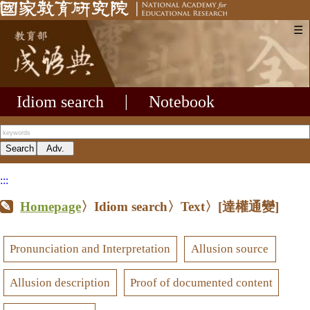
☰
Idiom search
|
Notebook
:::
Homepage
〉Idiom search〉Text〉
[達權通變]
Pronunciation and Interpretation
Allusion source
Allusion description
Proof of documented content