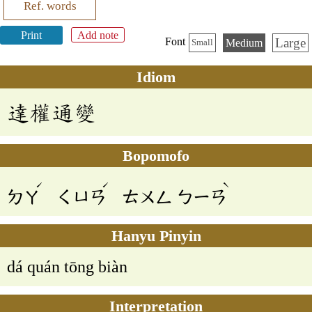
Ref. words
Print
Add note
Large
Font
Medium
Small
Idiom
達權通變
Bopomofo
ˊ
ˊ
ˋ
ㄉㄚ
ㄑㄩㄢ
ㄊㄨㄥ
ㄅㄧㄢ
Hanyu Pinyin
dá quán tōng biàn
Interpretation