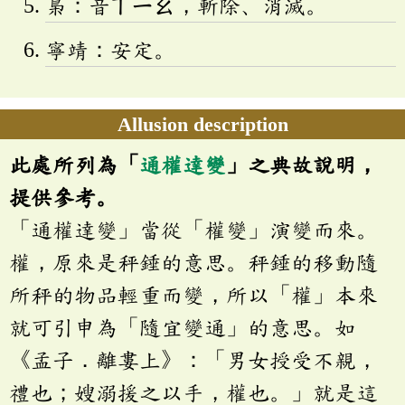
梟：音
ㄒㄧㄠ
，斬除、消滅。
寧靖：安定。
Allusion description
此處所列為「
通權達變
」之典故說明，
提供參考。
「通權達變」當從「權變」演變而來。
權，原來是秤錘的意思。秤錘的移動隨
所秤的物品輕重而變，所以「權」本來
就可引申為「隨宜變通」的意思。如
《孟子．離婁上》：「男女授受不親，
禮也；嫂溺援之以手，權也。」就是這