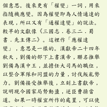
個意思。後來更有「權變」一詞，用來
指隨機應變。因為權變即為人情通達的
表現，所以又有「通權達變」的說法。
較早的文獻像《三國志．卷三二．蜀
書．先主傳二》。這裡作「應權達
變」，意思是一樣的。漢獻帝二十四年
秋天，劉備的部下上書漢帝，聯名推舉
劉備為漢中王，並擔任大司馬的職位，
以整合軍隊和同盟的力量，討伐叛亂勢
力。劉備接受推舉後，立刻上書獻帝，
說明現今國家局勢動盪，逆臣曹操當
道。如果一時權宜所作的處置，可以使