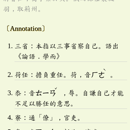
羽，取荊州。
〔Annotation〕
三省：本指以三事省察自己。語出
《論語．學而》
ˋ
荷任：擔負重任。荷，音
ㄏㄜ
。
ˇ
忝：音
ㄊㄧㄢ
，辱。自謙自己才能
不足以勝任的意思。
寮：通「僚」，官吏。