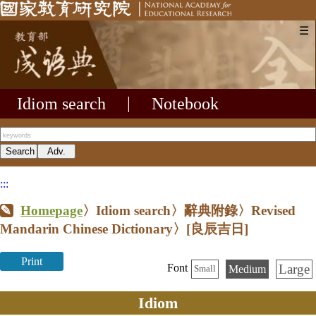
☰
Idiom search
|
Notebook
:::
Homepage
〉Idiom search〉辭典附錄〉Revised
Mandarin Chinese Dictionary〉
[良辰吉日]
Print
Large
Font
Medium
Small
Idiom