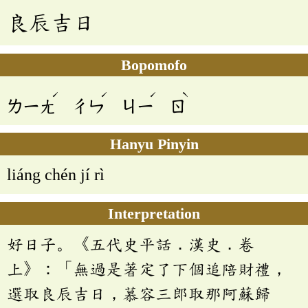
良辰吉日
Bopomofo
ˊ
ˊ
ˊ
ˋ
ㄌㄧㄤ
ㄔㄣ
ㄐㄧ
ㄖ
Hanyu Pinyin
liáng chén jí rì
Interpretation
好日子。《五代史平話．漢史．卷
上》：「無過是著定了下個追陪財禮，
選取良辰吉日，慕容三郎取那阿蘇歸