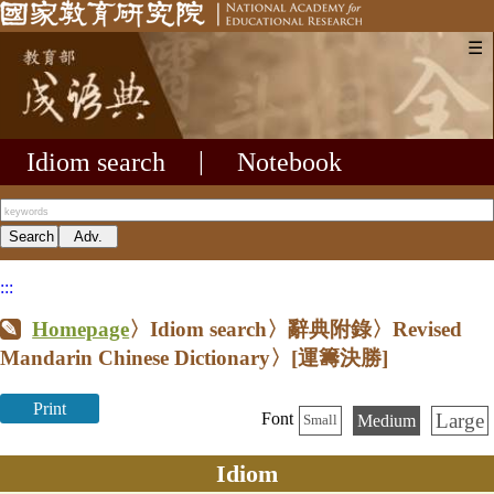
☰
Idiom search
|
Notebook
:::
Homepage
〉Idiom search〉辭典附錄〉Revised
Mandarin Chinese Dictionary〉
[運籌決勝]
Print
Large
Font
Medium
Small
Idiom