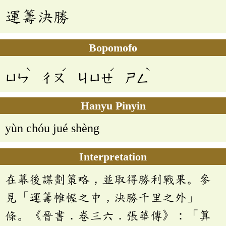
運籌決勝
Bopomofo
ˋ
ˊ
ˊ
ˋ
ㄩㄣ
ㄔㄡ
ㄐㄩㄝ
ㄕㄥ
Hanyu Pinyin
yùn chóu jué shèng
Interpretation
在幕後謀劃策略，並取得勝利戰果。參
見「運籌帷幄之中，決勝千里之外」
條。《晉書．卷三六．張華傳》：「算