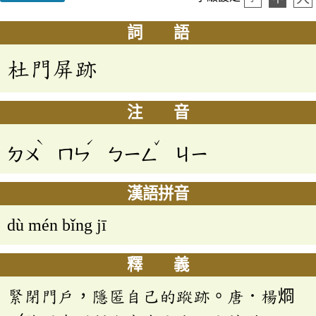
詞 語
杜門屏跡
注 音
ˋ
ˊ
ˇ
ㄉㄨ
ㄇㄣ
ㄅㄧㄥ
ㄐㄧ
漢語拼音
dù mén bǐng jī
釋 義
緊閉門戶，隱匿自己的蹤跡。唐．楊烱