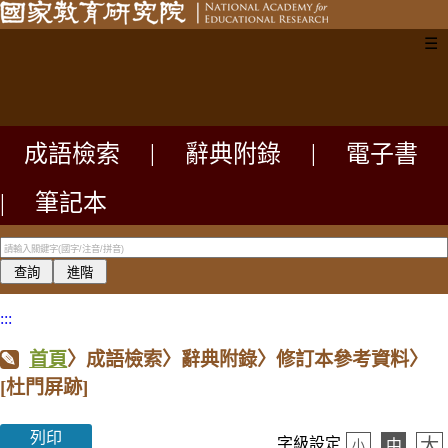
☰
成語檢索
|
辭典附錄
|
電子書
|
筆記本
:::
首頁
〉成語檢索〉辭典附錄〉修訂本參考資料〉
[杜門屏跡]
列印
大
字級設定
中
小