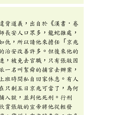
違背道義，出自於《漢書．卷
師長安人口眾多，龍蛇雜處，
如仇，所以請他來擔任「京兆
的治安改善許多。但後來他的
連，被免去官職，只有張敞因
派一名叫絮舜的捕官去辦案，
上班時間私自回家休息。有人
在只剩五日京兆可當了，為何
捕入獄，並判他死刑。行刑
欣賞張敞的宣帝將他從輕發