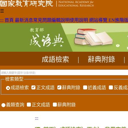
☰
:::
首頁
最新消息
常見問題
編輯說明
使用說明
網站導覽
EN
進階
成語檢索
|
辭典附錄
|
檢索類型
成語檢索
正文成語
辭典附錄
近義成語
反義成
義類查詢
正文成語
辭典附錄
:::