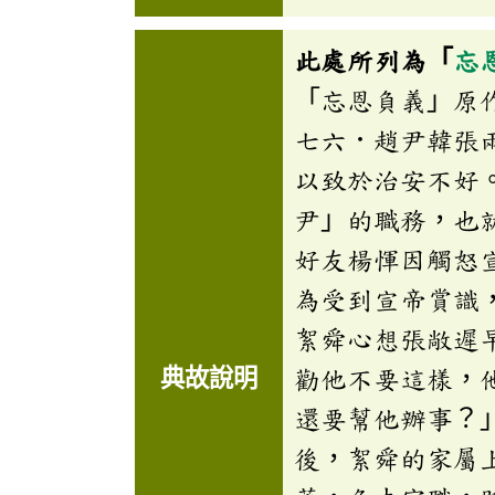
此處所列為「
忘
「忘恩負義」原
七六．趙尹韓張
以致於治安不好
尹」的職務，也
好友楊惲因觸怒
為受到宣帝賞識
絮舜心想張敞遲
典故說明
勸他不要這樣，
還要幫他辦事？
後，絮舜的家屬