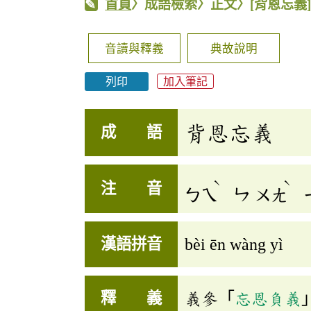
首頁
〉成語檢索〉正文〉
[背恩忘義
音讀與釋義
典故說明
列印
加入筆記
背恩忘義
成 語
ˋ
ˋ
注 音
ㄅㄟ
ㄣ
ㄨㄤ
漢語拼音
bèi ēn wàng yì
釋 義
義參「
忘恩負義