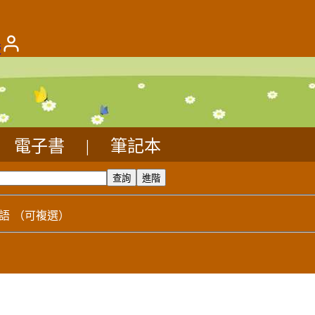
版
電子書
|
筆記本
語
（可複選）