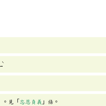
]
ˋ
ㄧ
」。見「
忘恩負義
」條。