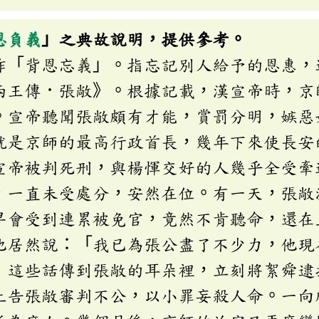
恩負義
」之典故說明，提供參考。
作「背恩忘義」。指忘記別人給予的恩惠，
兩王傳．張敞》。根據記載，漢宣帝時，京
。宣帝聽聞張敞頗有才能，賞罰分明，嫉惡
就是京師的最高行政首長，幾年下來使長安
宣帝被判死刑，與楊惲交好的人幾乎全受牽
，一直未受處分，安然在位。有一天，張敞
早會受到連累被免官，竟然不肯聽命，還在
他居然說：「我已為張公盡了不少力，他現
」這些話傳到張敞的耳朵裡，立刻將絮舜逮
上告張敞審判不公，以小罪妄殺人命。一向