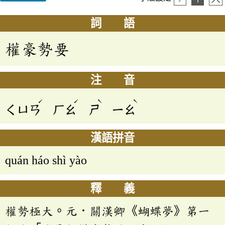
詞 語
權豪勢要
注 音
ˊ
ˊ
ˋ
ˋ
ㄑㄩㄢ
ㄏㄠ
ㄕ
ㄧㄠ
漢語拼音
quán háo shì yào
釋 義
權勢極大。元．關漢卿《蝴蝶夢》第一