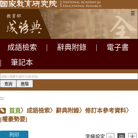
☰
成語檢索
|
辭典附錄
|
電子書
|
筆記本
:::
首頁
〉成語檢索〉辭典附錄〉修訂本參考資料〉
[權豪勢要]
列印
大
字級設定
中
小