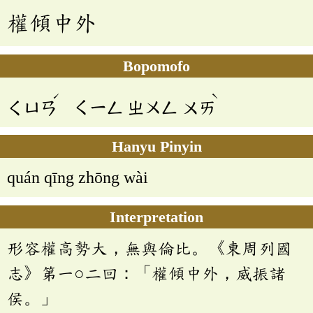
權傾中外
Bopomofo
ˊ
ˋ
ㄑㄩㄢ
ㄑㄧㄥ
ㄓㄨㄥ
ㄨㄞ
Hanyu Pinyin
quán qīng zhōng wài
Interpretation
形容權高勢大，無與倫比。《東周列國
志》第一○二回：「權傾中外，威振諸
侯。」