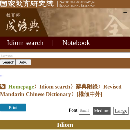
☰
Idiom search
|
Notebook
:::
Homepage
〉Idiom search〉辭典附錄〉Revised
Mandarin Chinese Dictionary〉
[權傾中外]
Print
Large
Font
Medium
Small
Idiom