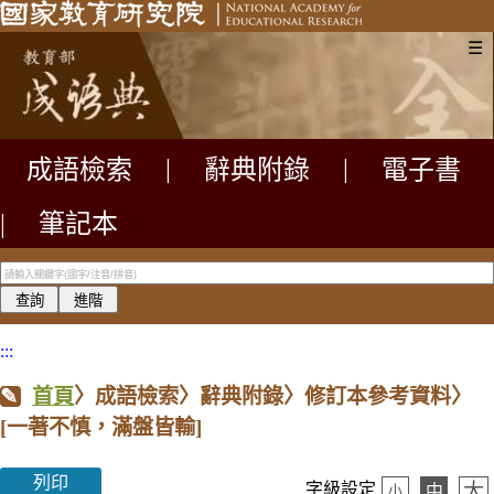
☰
成語檢索
|
辭典附錄
|
電子書
|
筆記本
:::
首頁
〉成語檢索〉辭典附錄〉修訂本參考資料〉
[一著不慎，滿盤皆輸]
列印
大
字級設定
中
小