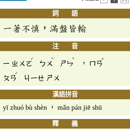
詞 語
一著不慎，滿盤皆輸
注 音
ˊ
ˋ
ˋ
ˇ
ㄧ
ㄓㄨㄛ
ㄅㄨ
ㄕㄣ
，
ㄇㄢ
ˊ
ㄆㄢ
ㄐㄧㄝ
ㄕㄨ
漢語拼音
yī zhuó bù shèn ， mǎn pán jiē shū
釋 義