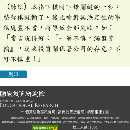
（諺語）本指下棋時下錯關鍵的一步，
整盤棋就輸了。後比喻對具決定性的事
物處置不當，將導致全部失敗。如：
「常言說得好：『一著不慎，滿盤皆
輸』，這次投資關係著公司的存危，不
可不慎重！」
列印
✉
:::
個資法及隱私聲明
|
辭典公眾授權網
|
網網相連
|
三峽總院區地址：237201 新北市三峽區三樹路2號、
臺北院區地址：106011 臺北市大安區和平東路一段179號、
臺中院區地址：420081 臺中市豐原區師範街67號
電話總機：(02)7740-7890、
傳真：(02)7740-7064、
TANet VoIP：9009-7890
線上人數: 1361