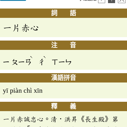
詞 語
一片赤心
注 音
ˋ
ˋ
ㄧ
ㄆㄧㄢ
ㄔ
ㄒㄧㄣ
漢語拼音
yī piàn chì xīn
釋 義
一片赤誠忠心。清．洪昇《長生殿》第