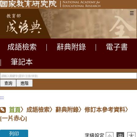
☰
成語檢索
|
辭典附錄
|
電子書
|
筆記本
:::
首頁
〉成語檢索〉辭典附錄〉修訂本參考資料〉
[一片赤心]
列印
大
字級設定
中
小