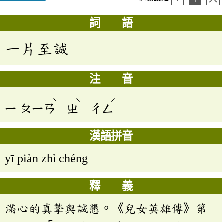
詞 語
一片至誠
注 音
ˋ
ˋ
ˊ
ㄧ
ㄆㄧㄢ
ㄓ
ㄔㄥ
漢語拼音
yī piàn zhì chéng
釋 義
滿心的真摯與誠懇。《兒女英雄傳》第