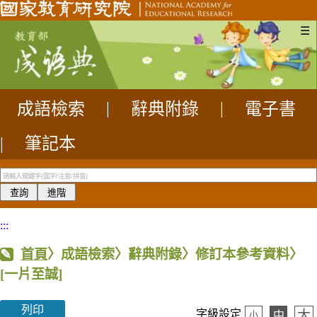
☰
成語檢索
|
辭典附錄
|
電子書
|
筆記本
:::
首頁
〉成語檢索〉辭典附錄〉修訂本參考資料〉
[一片至誠]
列印
大
字級設定
中
小