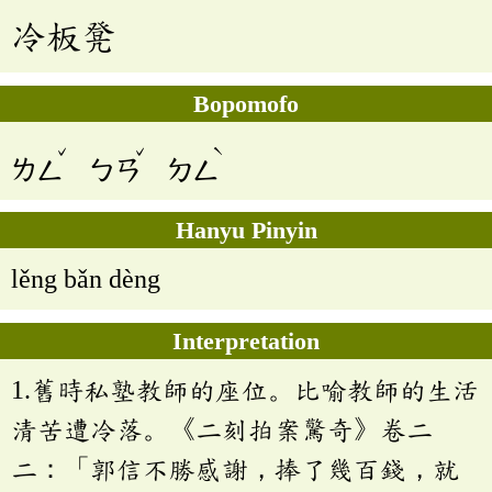
冷板凳
Bopomofo
ˇ
ˇ
ˋ
ㄌㄥ
ㄅㄢ
ㄉㄥ
Hanyu Pinyin
lěng bǎn dèng
Interpretation
1.舊時私塾教師的座位。比喻教師的生活
清苦遭冷落。《二刻拍案驚奇》卷二
二：「郭信不勝感謝，捧了幾百錢，就