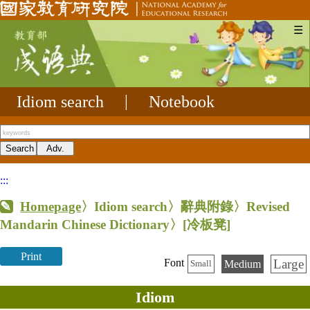
☰
Idiom search
|
Notebook
:::
Homepage
〉Idiom search〉辭典附錄〉Revised
Mandarin Chinese Dictionary〉
[冷板凳]
Print
Large
Font
Medium
Small
Idiom