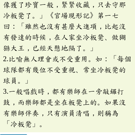
像獲了珍寶一般，緊緊收藏，只去守那
冷板凳了。」《官場現形記》第一七
回：「雖然也沒有甚麼大進項，比起沒
有發達的時候，在人家坐冷板凳、做猢
猻大王，已經天懸地隔了。」
2.比喻無人理會或不受重用。如：「每個
球隊都有幾位不受重視、常坐冷板凳的
球員。」
3.一般唱戲時，都有樂師在一旁敲鑼打
鼓，而樂師都是坐在板凳上的。如果沒
有樂師伴奏，只有演員清唱，則稱為
「冷板凳」。