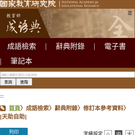
☰
成語檢索
|
辭典附錄
|
電子書
|
筆記本
:::
首頁
〉成語檢索〉辭典附錄〉修訂本參考資料〉
[天助自助]
列印
大
字級設定
中
小