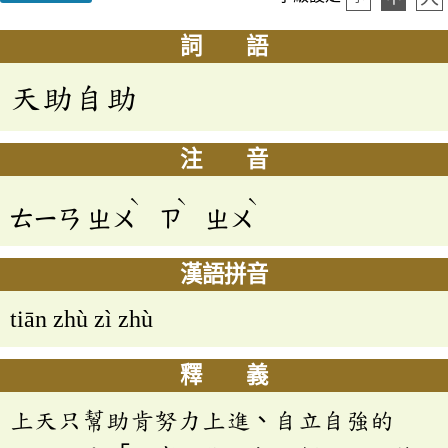
詞 語
天助自助
注 音
ˋ
ˋ
ˋ
ㄊㄧㄢ
ㄓㄨ
ㄗ
ㄓㄨ
漢語拼音
tiān zhù zì zhù
釋 義
上天只幫助肯努力上進、自立自強的