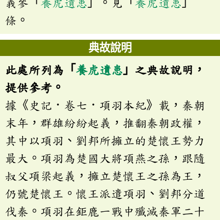
義參「
養虎遺患
」。見「
養虎遺患
」
條。
典故說明
此處所列為「
養虎遺患
」之典故說明，
提供參考。
據《史記．卷七．項羽本紀》載，秦朝
末年，群雄紛紛起義，推翻秦朝政權，
其中以項羽、劉邦所擁立的楚懷王勢力
最大。項羽為楚國大將項燕之孫，跟隨
叔父項梁起義，擁立楚懷王之孫為王，
仍號楚懷王。懷王派遣項羽、劉邦分道
伐秦。項羽在鉅鹿一戰中殲滅秦軍二十