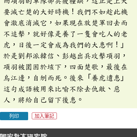
而項羽的軍隊卻兵疲糧缺，這正是上天
要滅亡楚的大好時機！我們不如趁此機
會澈底消滅它，如果現在放楚軍回去而
不追擊，就好像是養了一隻會吃人的老
虎，日後一定會成為我們的大患啊！」
於是劉邦派韓信、彭越出兵攻擊項羽，
項羽被圍困於垓下，四面楚歌，最後在
烏江邊，自刎而死。後來「養虎遺患」
這句成語被用來比喻不除去仇敵、惡
人，將給自己留下後患。
列印
加入筆記