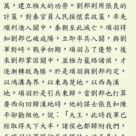
萬，建立極大的功勞。劉邦則用張良的
計策，對秦官員人民採懷柔政策，率先
順利進入關中，秦朝至此滅亡。項羽得
知劉邦已破咸陽，立即率兵入關，與劉
軍對峙。戰爭初期，項羽占了優勢，後
來劉邦鞏固關中，並極力籠絡諸侯，才
逐漸轉敗為勝。於是項羽與劉邦約定，
以鴻溝為界，以東為楚地，以西為漢
地。項羽於是引兵東歸。當劉邦也打算
要西向回歸漢地時，他的謀士張良和陳
平卻勸阻他，說︰「大王，此時我軍已
經取得天下大半，諸侯也都歸附我們，