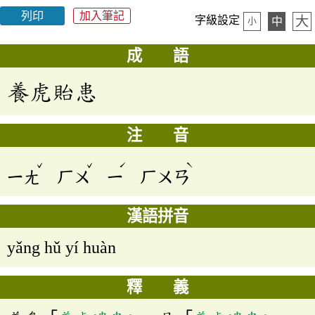
列印
加入筆記
大
字級設定
中
小
成 語
養虎貽患
注 音
ˇ
ˇ
ˊ
ˋ
ㄧㄤ
ㄏㄨ
ㄧ
ㄏㄨㄢ
漢語拼音
yǎng hǔ yí huàn
釋 義