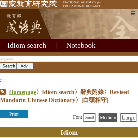
☰
Idiom search
|
Notebook
:::
Homepage
〉Idiom search〉辭典附錄〉Revised
Mandarin Chinese Dictionary〉
[白頭相守]
Print
Large
Font
Medium
Small
Idiom