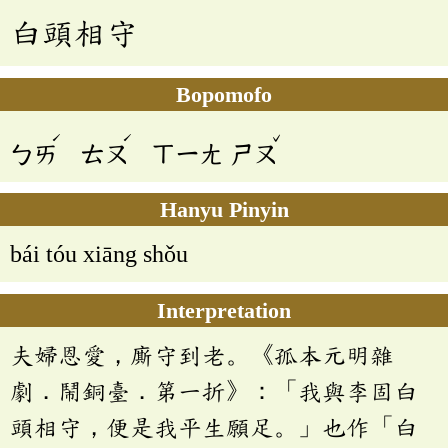
白頭相守
Bopomofo
ˊ
ˊ
ˇ
ㄅㄞ
ㄊㄡ
ㄒㄧㄤ
ㄕㄡ
Hanyu Pinyin
bái tóu xiāng shǒu
Interpretation
夫婦恩愛，廝守到老。《孤本元明雜
劇．鬧銅臺．第一折》：「我與李固白
頭相守，便是我平生願足。」也作「白