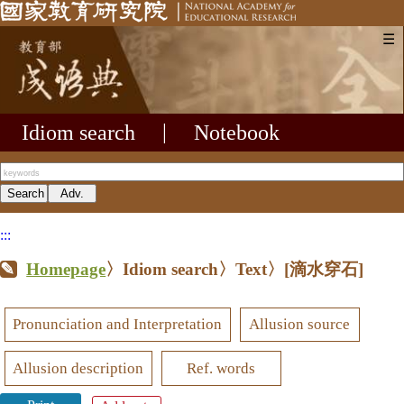
☰
Idiom search
|
Notebook
:::
Homepage
〉Idiom search〉Text〉
[滴水穿石]
Pronunciation and Interpretation
Allusion source
Allusion description
Ref. words