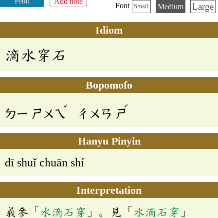
Print
Add note
Large
Font
Medium
Small
Idiom
滴水穿石
Bopomofo
ˇ
ˊ
ㄉㄧ
ㄕㄨㄟ
ㄔㄨㄢ
ㄕ
Hanyu Pinyin
dī shuǐ chuān shí
Interpretation
義參「
水滴石穿
」。見「
水滴石穿
」