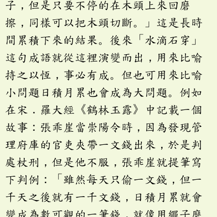
子，但是只要不停的在木頭上來回磨
擦，同樣可以把木頭切斷。」這是長時
間累積下來的結果。後來「水滴石穿」
這句成語就從這裡演變而出，用來比喻
持之以恆，事必有成。但也可用來比喻
小問題日積月累也會成為大問題。例如
在宋．羅大經《鶴林玉露》中記載一個
故事：張乖崖當崇陽令時，因為發現管
理府庫的官吏夾帶一文錢出來，於是判
處杖刑，但是他不服，張乖崖就提筆寫
下判例：「雖然每天只偷一文錢，但一
千天之後就有一千文錢，日積月累就會
變成為數可觀的一筆錢，就像用繩子磨