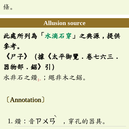
條。
Allusion source
此處所列為「
水滴石穿
」之典源，提供
參考。
《尸子》（據《太平御覽．卷七六三．
器物部．鋸》引）
水非石之鑽
；繩非木之鋸。
1>
〔Annotation〕
ˋ
鑽：音
ㄗㄨㄢ
，穿孔的器具。