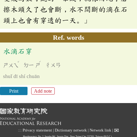
擦木頭久了也會斷，水不間斷的滴在石
頭上也會有穿透的一天。」
Ref. words
水滴石穿
ˇ
ˊ
ㄕㄨㄟ
ㄉㄧ
ㄕ
ㄔㄨㄢ
shuǐ dī shí chuān
Print
Add note
✉
:::
Privacy statement
|
Dictionary network
|
Network link
|
Headquarters: No. 2, Sanshu Rd., Sanxia Dist., New Taipei City 237201, Taiwan (R.O.C.)、