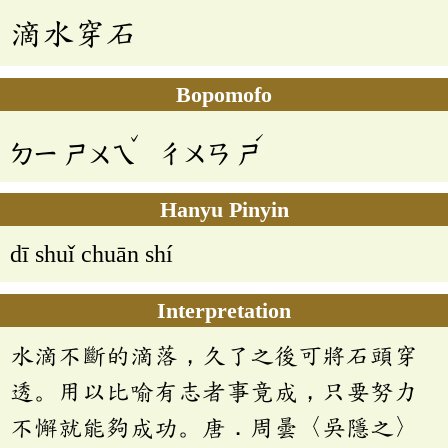
滴水穿石
Bopomofo
ˇ
ˊ
ㄉㄧ
ㄕㄨㄟ
ㄔㄨㄢ
ㄕ
Hanyu Pinyin
dī shuǐ chuān shí
Interpretation
水滴不斷的滴落，久了之後可將石頭穿
透。用以比喻有志者事竟成，只要努力
不懈就能夠成功。唐．周曇〈吳隱之〉