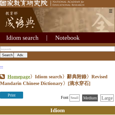
☰
Idiom search
|
Notebook
:::
Homepage
〉Idiom search〉辭典附錄〉Revised
Mandarin Chinese Dictionary〉
[滴水穿石]
Print
Large
Font
Medium
Small
Idiom