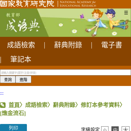
☰
成語檢索
|
辭典附錄
|
電子書
|
筆記本
:::
首頁
〉成語檢索〉辭典附錄〉修訂本參考資料〉
[燋金流石]
列印
大
字級設定
中
小