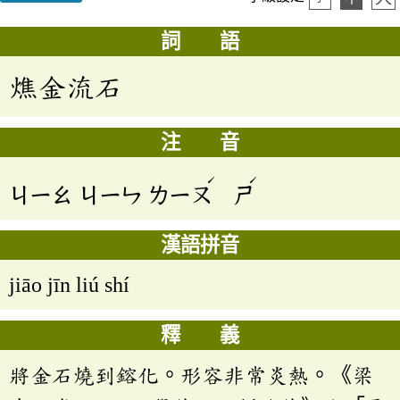
詞 語
燋金流石
注 音
ˊ
ˊ
ㄐㄧㄠ
ㄐㄧㄣ
ㄌㄧㄡ
ㄕ
漢語拼音
jiāo jīn liú shí
釋 義
將金石燒到鎔化。形容非常炎熱。《梁