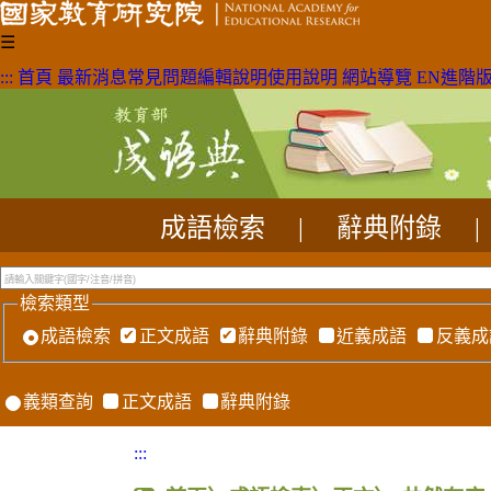
☰
:::
首頁
最新消息
常見問題
編輯說明
使用說明
網站導覽
EN
進階
成語檢索
|
辭典附錄
|
檢索類型
成語檢索
正文成語
辭典附錄
近義成語
反義成
義類查詢
正文成語
辭典附錄
:::