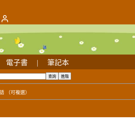
版
電子書
|
筆記本
語
（可複選）