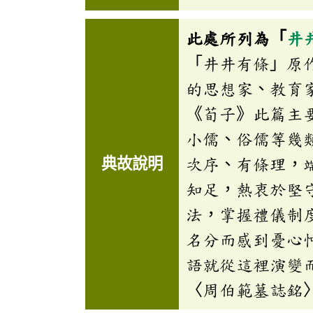
此處所列為「
井
「井井有條」原
的思想家、教育
《荀子》此篇主
小儒、俗儒等幾
典故說明
次序、有條理，
知足，熱衷於堅
法，掌握禮儀制
名分而感到憂心
語就從這裡演變
〈周伯範墓誌銘