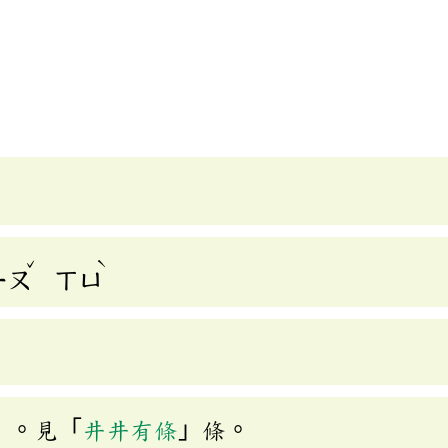
]
ˇ
ˋ
ㄧㄡ
ㄒㄩ
」。見「
井井有條
」條。