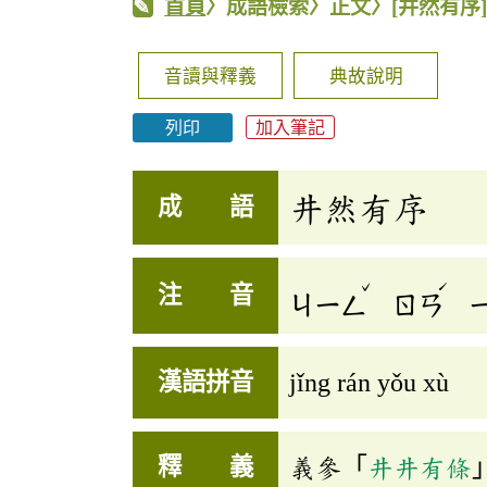
首頁
〉成語檢索〉正文〉
[井然有序
音讀與釋義
典故說明
列印
加入筆記
井然有序
成 語
ˇ
ˊ
注 音
ㄐㄧㄥ
ㄖㄢ
漢語拼音
jǐng rán yǒu xù
釋 義
義參「
井井有條