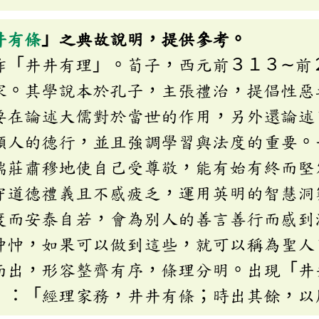
井有條
」之典故說明，提供參考。
作「井井有理」。荀子，西元前３１３∼前
家。其學說本於孔子，主張禮治，提倡性惡
要在論述大儒對於當世的作用，另外還論述
類人的德行，並且強調學習與法度的重要。
端莊肅穆地使自己受尊敬，能有始有終而堅
守道德禮義且不感疲乏，運用英明的智慧洞
度而安泰自若，會為別人的善言善行而感到
忡忡，如果可以做到這些，就可以稱為聖人
而出，形容整齊有序，條理分明。出現「井
〉：「經理家務，井井有條；時出其餘，以