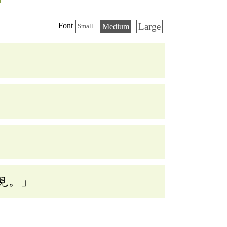
Large
Font
Medium
Small
見。」