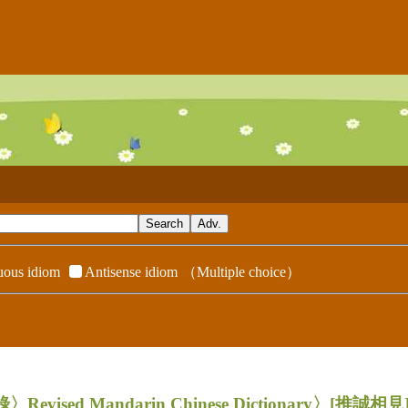
ous idiom
Antisense idiom
（Multiple choice）
evised Mandarin Chinese Dictionary〉
[推誠相見