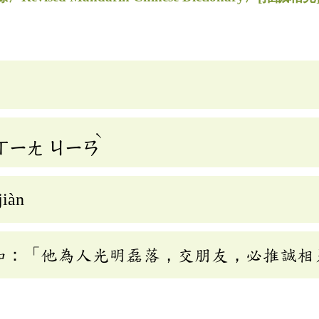
ˋ
ㄒㄧㄤ
ㄐㄧㄢ
jiàn
如：「他為人光明磊落，交朋友，必推誠相