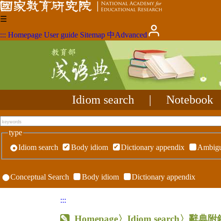
☰
:::
Homepage
User guide
Sitemap
中
Advanced
Idiom search
|
Notebook
type
Idiom search
Body idiom
Dictionary appendix
Ambigu
Conceptual Search
Body idiom
Dictionary appendix
:::
Homepage
〉Idiom search〉辭典附錄〉R