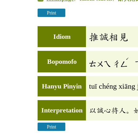
Print
推誠相見
Idiom
ˊ
Bopomofo
ㄊㄨㄟ
ㄔㄥ
Hanyu Pinyin
tuī chéng xiāng 
Interpretation
以誠心待人。
Print