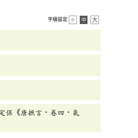
大
字級設定
中
小
定保《唐摭言．卷四．氣