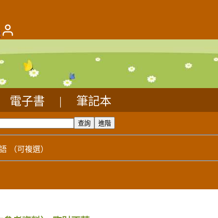
版
電子書
|
筆記本
語
（可複選）