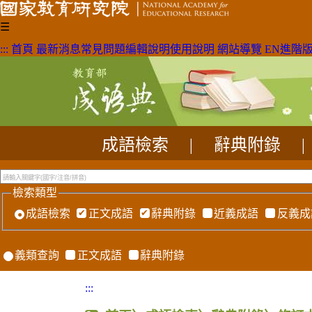
☰
:::
首頁
最新消息
常見問題
編輯說明
使用說明
網站導覽
EN
進階
成語檢索
|
辭典附錄
|
檢索類型
成語檢索
正文成語
辭典附錄
近義成語
反義成
義類查詢
正文成語
辭典附錄
:::