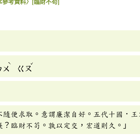
本參考資料〉
[臨財不苟]
ˋ
ˇ
ㄅㄨ
ㄍㄡ
不隨便求取。意謂廉潔自好。五代十國．王
廉？臨財不苟。孰以定交，宏道則久。」