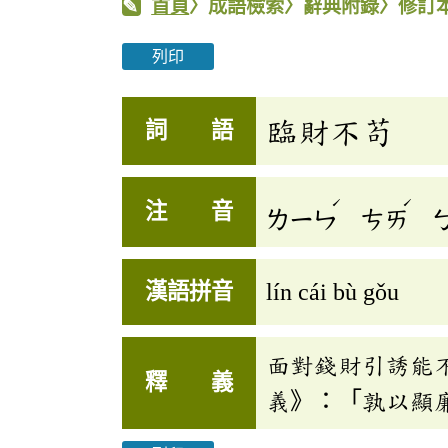
首頁
〉成語檢索〉辭典附錄〉修訂
列印
臨財不苟
詞 語
ˊ
ˊ
注 音
ㄌㄧㄣ
ㄘㄞ
漢語拼音
lín cái bù gǒu
面對錢財引誘能
釋 義
義》：「孰以顯