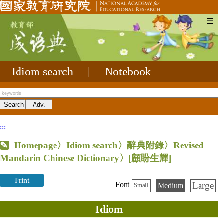
☰
Idiom search
|
Notebook
:::
Homepage
〉Idiom search〉辭典附錄〉Revised
Mandarin Chinese Dictionary〉
[顧盼生輝]
Print
Large
Font
Medium
Small
Idiom