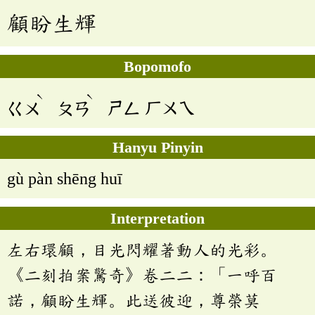
顧盼生輝
Bopomofo
ˋ
ˋ
ㄍㄨ
ㄆㄢ
ㄕㄥ
ㄏㄨㄟ
Hanyu Pinyin
gù pàn shēng huī
Interpretation
左右環顧，目光閃耀著動人的光彩。
《二刻拍案驚奇》卷二二：「一呼百
諾，顧盼生輝。此送彼迎，尊榮莫