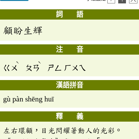
詞 語
顧盼生輝
注 音
ˋ
ˋ
ㄍㄨ
ㄆㄢ
ㄕㄥ
ㄏㄨㄟ
漢語拼音
gù pàn shēng huī
釋 義
左右環顧，目光閃耀著動人的光彩。