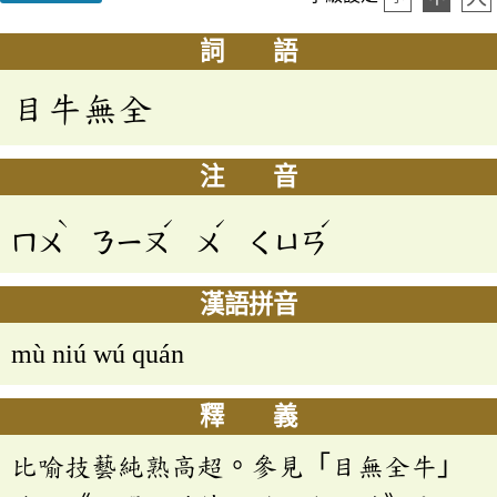
詞 語
目牛無全
注 音
ˋ
ˊ
ˊ
ˊ
ㄇㄨ
ㄋㄧㄡ
ㄨ
ㄑㄩㄢ
漢語拼音
mù niú wú quán
釋 義
比喻技藝純熟高超。參見「目無全牛」