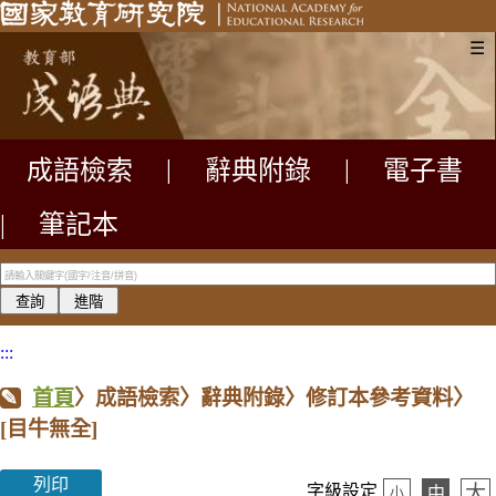
☰
成語檢索
|
辭典附錄
|
電子書
|
筆記本
:::
首頁
〉成語檢索〉辭典附錄〉修訂本參考資料〉
[目牛無全]
列印
大
字級設定
中
小