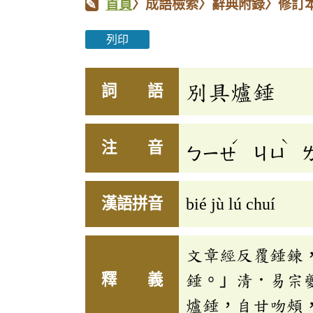
首頁
〉成語檢索〉辭典附錄〉修訂
列印
別具爐錘
詞 語
ˊ
ˋ
注 音
ㄅㄧㄝ
ㄐㄩ
漢語拼音
bié jù lú chuí
文章經反覆錘鍊
釋 義
錘。」清．易宗
爐錘，自甘吻頰