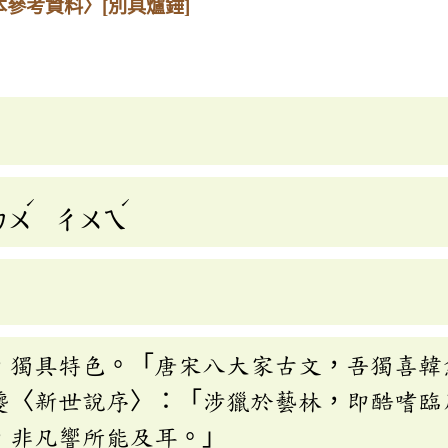
本參考資料〉
[別具爐錘]
ˊ
ˊ
ㄌㄨ
ㄔㄨㄟ
，獨具特色。「唐宋八大家古文，吾獨喜韓
夔〈新世說序〉：「涉獵於藝林，即酷嗜臨
，非凡響所能及耳。」