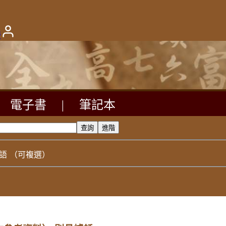
版
電子書
|
筆記本
語
（可複選）