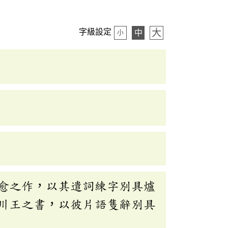
大
字級設定
中
小
愈之作，以其遣詞練字別具爐
川王之書，以彼片語隻辭別具