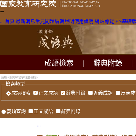
☰
:::
首頁
最新消息
常見問題
編輯說明
使用說明
網站導覽
EN
基礎
成語檢索
|
辭典附錄
|
檢索類型
成語檢索
正文成語
辭典附錄
近義成語
反義成
義類查詢
正文成語
辭典附錄
:::