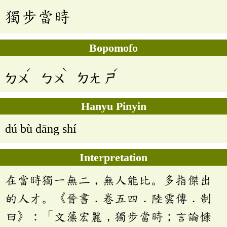
獨步當時
Bopomofo
ˊ
ˋ
ˊ
ㄉㄨ
ㄅㄨ
ㄉㄤ
ㄕ
Hanyu Pinyin
dú bù dāng shí
Interpretation
在當時獨一無二，無人能比。多指傑出
的人才。《晉書．卷五四．陸雲傳．制
曰》：「文藻宏麗，獨步當時；言論慷