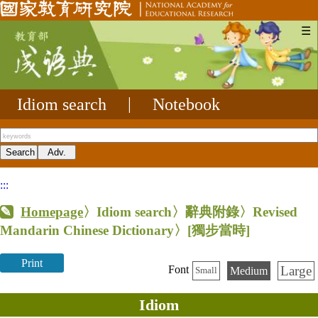
☰
Idiom search
|
Notebook
:::
Homepage
〉Idiom search〉辭典附錄〉Revised
Mandarin Chinese Dictionary〉
[獨步當時]
Print
Large
Font
Medium
Small
Idiom