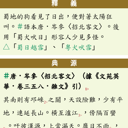
釋 義
蜀地的狗看見了日出，便對著太陽狂
叫。
＃
語本唐．岑參〈招北客文〉。後
用「蜀犬吠日」形容人少見多怪。
△
「
蜀日越雪
」、「
粵犬吠雪
」
典 源
＃
唐．岑參〈招北客文〉（據《文苑英
華．卷三五八．雜文》引）
1>
其南則有邛崍
之關，天設險難，少有平
2>
地，連延長山。橫亙瀘江
，傍隔百蠻
3>
。吁彼漢源，上當漏天。靡日不雨
，