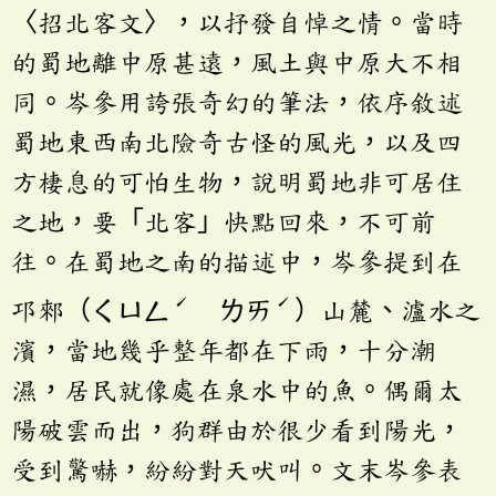
〈招北客文〉，以抒發自悼之情。當時
的蜀地離中原甚遠，風土與中原大不相
同。岑參用誇張奇幻的筆法，依序敘述
蜀地東西南北險奇古怪的風光，以及四
方棲息的可怕生物，說明蜀地非可居住
之地，要「北客」快點回來，不可前
往。在蜀地之南的描述中，岑參提到在
ˊ
ˊ
邛郲（ㄑㄩㄥ
ㄌㄞ
）山麓、瀘水之
濱，當地幾乎整年都在下雨，十分潮
濕，居民就像處在泉水中的魚。偶爾太
陽破雲而出，狗群由於很少看到陽光，
受到驚嚇，紛紛對天吠叫。文末岑參表