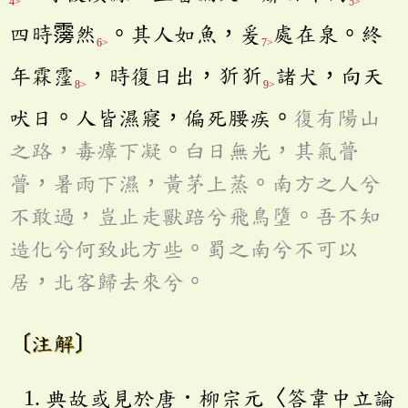
4>
5>
四時霶然
。其人如魚，爰
處在泉。終
6>
7>
年霖霪
，時復日出，㹞㹞
諸犬，向天
8>
9>
吠日。人皆濕寢，偏死腰疾。
復有陽山
之路，毒瘴下凝。白日無光，其氣瞢
瞢，暑雨下濕，黃茅上蒸。南方之人兮
不敢過，豈止走獸踣兮飛鳥墮。吾不知
造化兮何致此方些。蜀之南兮不可以
居，北客歸去來兮。
〔注解〕
典故或見於唐．柳宗元〈答韋中立論