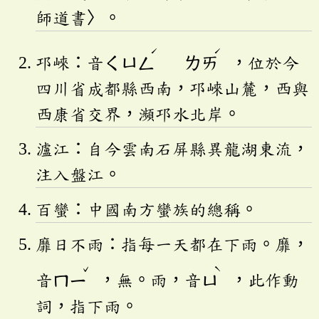
師道書〉。
ˊ
ˊ
邛崍：音
ㄑㄩㄥ
ㄌㄞ
，位於今
四川省成都縣西南，邛崍山麓，西與
西康省交界，瀕邛水北岸。
瀘江：自今雲南石屏縣異龍湖東流，
注入盤江。
百蠻：中國南方蠻族的總稱。
靡日不雨：指每一天都在下雨。靡，
ˇ
ˋ
音
ㄇㄧ
，無。雨，音
ㄩ
，此作動
詞，指下雨。