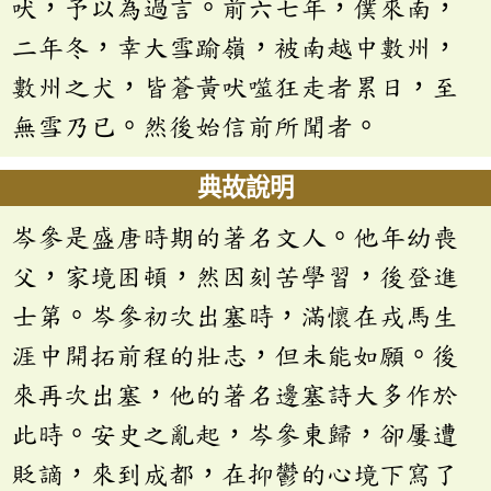
吠，予以為過言。前六七年，僕來南，
二年冬，幸大雪踰嶺，被南越中數州，
數州之犬，皆蒼黃吠噬狂走者累日，至
無雪乃已。然後始信前所聞者。
典故說明
岑參是盛唐時期的著名文人。他年幼喪
父，家境困頓，然因刻苦學習，後登進
士第。岑參初次出塞時，滿懷在戎馬生
涯中開拓前程的壯志，但未能如願。後
來再次出塞，他的著名邊塞詩大多作於
此時。安史之亂起，岑參東歸，卻屢遭
貶謫，來到成都，在抑鬱的心境下寫了