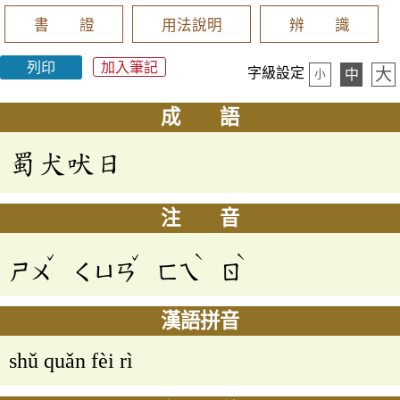
書 證
用法說明
辨 識
列印
加入筆記
大
字級設定
中
小
成 語
蜀犬吠日
注 音
ˇ
ˇ
ˋ
ˋ
ㄕㄨ
ㄑㄩㄢ
ㄈㄟ
ㄖ
漢語拼音
shǔ quǎn fèi rì