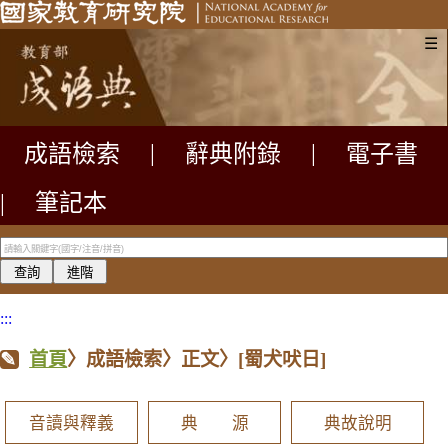
☰
成語檢索
|
辭典附錄
|
電子書
|
筆記本
:::
首頁
〉成語檢索〉正文〉
[蜀犬吠日]
音讀與釋義
典 源
典故說明