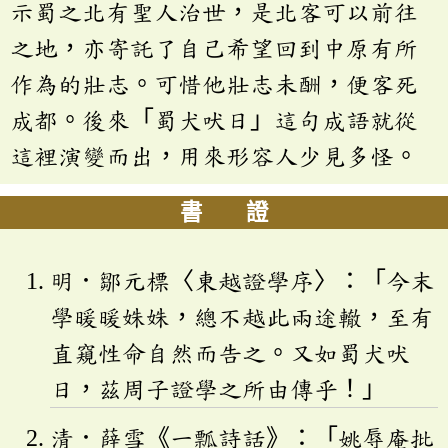
示蜀之北有聖人治世，是北客可以前往
之地，亦寄託了自己希望回到中原有所
作為的壯志。可惜他壯志未酬，便客死
成都。後來「蜀犬吠日」這句成語就從
這裡演變而出，用來形容人少見多怪。
書 證
明．鄒元標〈東越證學序〉：「今末
學暖暖姝姝，總不越此兩途轍，至有
直窺性命自然而告之。又如蜀犬吠
日，茲周子證學之所由傳乎！」
清．薛雪《一瓢詩話》：「姚辱庵批