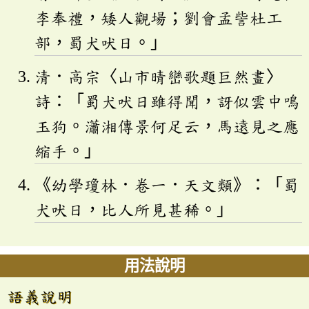
李奉禮，矮人觀場；劉會孟訾杜工
部，蜀犬吠日。」
清．高宗〈山市晴巒歌題巨然畫〉
詩：「蜀犬吠日雖得聞，訝似雲中鳴
玉狗。瀟湘傳景何足云，馬遠見之應
縮手。」
《幼學瓊林．卷一．天文類》：「蜀
犬吠日，比人所見甚稀。」
用法說明
語義說明