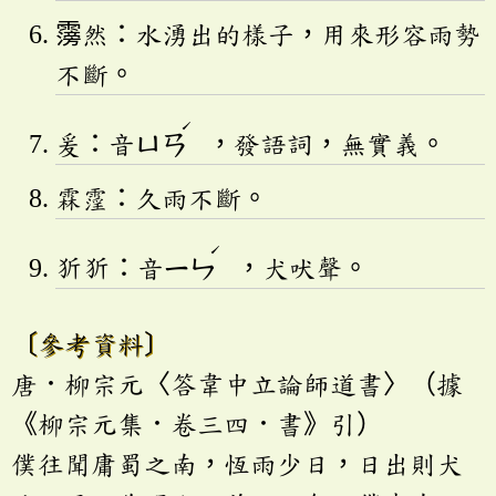
霶然：水湧出的樣子，用來形容雨勢
不斷。
ˊ
爰：音
ㄩㄢ
，發語詞，無實義。
霖霪：久雨不斷。
ˊ
㹞㹞：音
ㄧㄣ
，犬吠聲。
〔參考資料〕
唐．柳宗元〈答韋中立論師道書〉（據
《柳宗元集．卷三四．書》引）
僕往聞庸蜀之南，恆雨少日，日出則犬