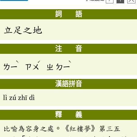
詞 語
立足之地
注 音
ˋ
ˊ
ˋ
ㄌㄧ
ㄗㄨ
ㄓ
ㄉㄧ
漢語拼音
lì zú zhī dì
釋 義
比喻為容身之處。《紅樓夢》第三五