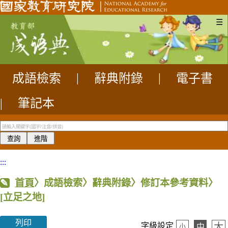
☰
成語檢索
|
辭典附錄
|
電子書
|
筆記本
:::
首頁
〉成語檢索〉辭典附錄〉修訂本參考資料〉
[立足之地]
列印
大
字級設定
中
小