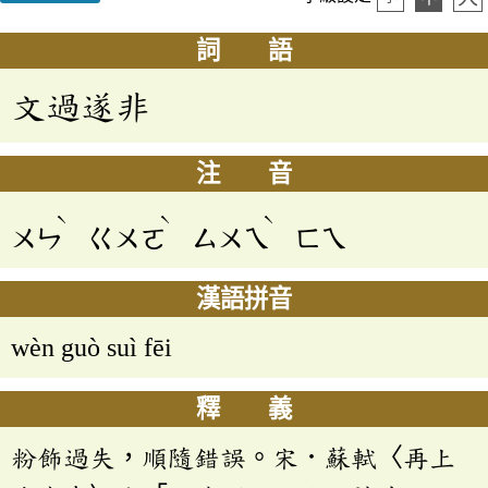
詞 語
文過遂非
注 音
ˋ
ˋ
ˋ
ㄨㄣ
ㄍㄨㄛ
ㄙㄨㄟ
ㄈㄟ
漢語拼音
wèn guò suì fēi
釋 義
粉飾過失，順隨錯誤。宋．蘇軾〈再上