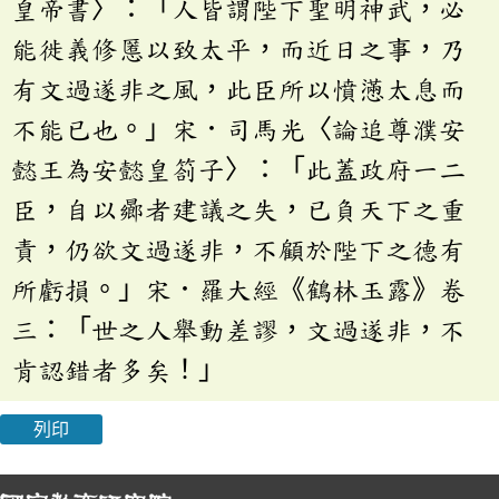
皇帝書〉：「人皆謂陛下聖明神武，必
能徙義修慝以致太平，而近日之事，乃
有文過遂非之風，此臣所以憤懣太息而
不能已也。」宋．司馬光〈論追尊濮安
懿王為安懿皇劄子〉：「此蓋政府一二
臣，自以曏者建議之失，已負天下之重
責，仍欲文過遂非，不顧於陛下之德有
所虧損。」宋．羅大經《鶴林玉露》卷
三：「世之人舉動差謬，文過遂非，不
肯認錯者多矣！」
列印