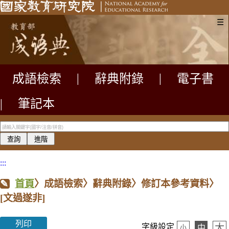
☰
成語檢索
|
辭典附錄
|
電子書
|
筆記本
:::
首頁
〉成語檢索〉辭典附錄〉修訂本參考資料〉
[文過遂非]
列印
大
字級設定
中
小