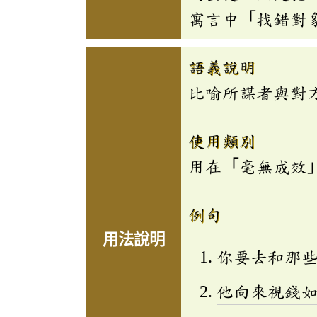
寓言中「找錯對
語義說明
比喻所謀者與對
使用類別
用在「毫無成效
例句
用法說明
你要去和那
他向來視錢