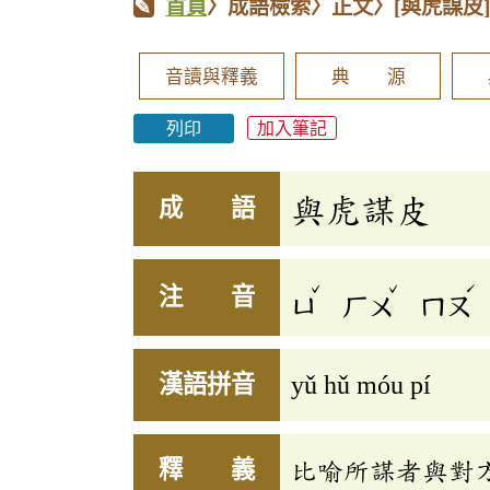
首頁
〉成語檢索〉正文〉
[與虎謀皮
音讀與釋義
典 源
列印
加入筆記
與虎謀皮
成 語
ˇ
ˇ
ˊ
注 音
ㄩ
ㄏㄨ
ㄇㄡ
漢語拼音
yǔ hǔ móu pí
釋 義
比喻所謀者與對