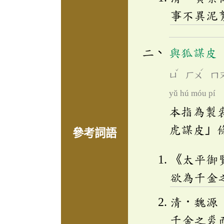
事不異泥
與狐謀皮
ˇ
ˊ
ㄩ
ㄏㄨ
ㄇ
yǔ hú móu pí
本指為製
虎謀皮」
參考詞語
《太平御
欲為千金
清．魏源
千金之裘