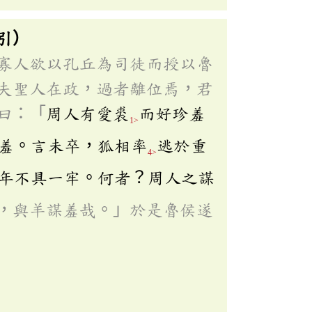
引）
寡人欲以孔丘為司徒而授以魯
夫聖人在政，過者離位焉，君
曰：「
周人有愛裘
而好珍羞
1>
羞。言未卒，狐相率
逃於重
4>
年不具一牢。何者？周人之謀
，與羊謀羞哉。」於是魯侯遂