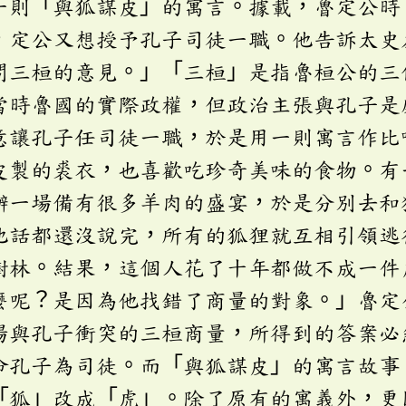
一則「與狐謀皮」的寓言。據載，魯定公時
，定公又想授予孔子司徒一職。他告訴太史
問三桓的意見。」「三桓」是指魯桓公的三
當時魯國的實際政權，但政治主張與孔子是
意讓孔子任司徒一職，於是用一則寓言作比
皮製的裘衣，也喜歡吃珍奇美味的食物。有
辦一場備有很多羊肉的盛宴，於是分別去和
他話都還沒說完，所有的狐狸就互相引領逃
樹林。結果，這個人花了十年都做不成一件
麼呢？是因為他找錯了商量的對象。」魯定
場與孔子衝突的三桓商量，所得到的答案必
命孔子為司徒。而「與狐謀皮」的寓言故事
「狐」改成「虎」。除了原有的寓義外，更