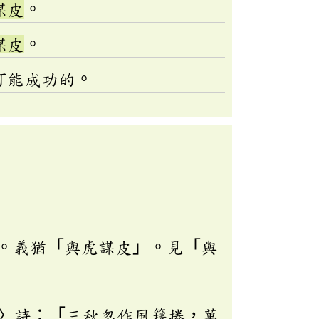
謀皮
。
謀皮
。
可能成功的。
。義猶「與虎謀皮」。見「與
〉詩：「三秋忽作風籜捲，萬