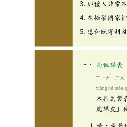
那種人非常
在極權國家
想和既得利
向狐謀裘
ˋ
ˊ
ㄒㄧㄤ
ㄏㄨ
xiàng hú móu q
本指為製
虎謀皮」
清．黃景