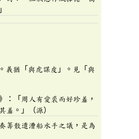
」
。義猶「與虎謀皮」。見「與
》：「周人有愛裘而好珍羞，
其羞。」（源）
奏籌散遣漕船水手之議，是為