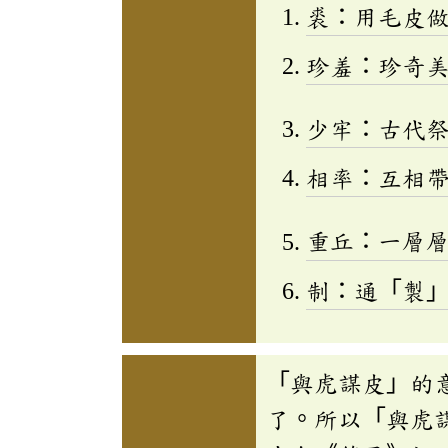
裘：用毛皮
珍羞：珍奇
少牢：古代
相率：互相
重丘：一層
制：通「製
「與虎謀皮」的
了。所以「與虎