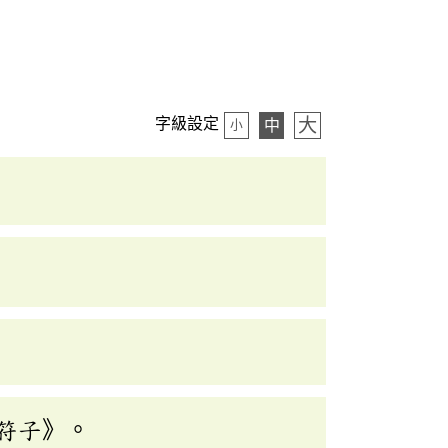
大
字級設定
中
小
符子》。