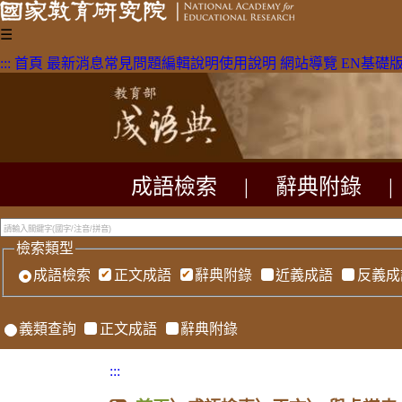
☰
:::
首頁
最新消息
常見問題
編輯說明
使用說明
網站導覽
EN
基礎
成語檢索
|
辭典附錄
|
檢索類型
成語檢索
正文成語
辭典附錄
近義成語
反義成
義類查詢
正文成語
辭典附錄
:::