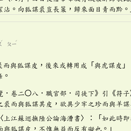
絮沾。向狐謀裘豈長策，歸來面目青而黔。
ˊ
ˊ
ㄡ
ㄆㄧ
裘而與狐謀皮，後來或轉用成「與虎謀皮」
條。
覽．卷二〇八．職官部．司徒下》引《符子
之裘而與狐謀其皮，欲具少牢之珍而與羊謀
〈上江蘇巡撫陸公論海漕書〉：「如此時即
而與狐謀皮，不惟無益而反有礙也。」