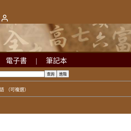
版
電子書
|
筆記本
語
（可複選）