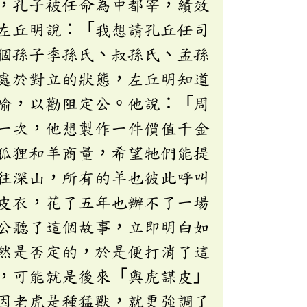
，孔子被任命為中都宰，績效
左丘明說：「我想請孔丘任司
個孫子季孫氏、叔孫氏、孟孫
處於對立的狀態，左丘明知道
喻，以勸阻定公。他說：「周
一次，他想製作一件價值千金
狐狸和羊商量，希望牠們能提
往深山，所有的羊也彼此呼叫
皮衣，花了五年也辦不了一場
公聽了這個故事，立即明白如
然是否定的，於是便打消了這
，可能就是後來「與虎謀皮」
因老虎是種猛獸，就更強調了