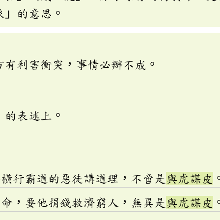
象」的意思。
方有利害衝突，事情必辦不成。
」的表述上。
些橫行霸道的惡徒講道理，不啻是
與虎謀皮
如命，要他捐錢救濟窮人，無異是
與虎謀皮