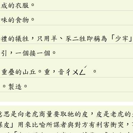
做成的衣服。
美味的食物。
祭禮的犧牲，只用羊、豕二牲即稱為「少牢
帶引，一個接一個。
ˊ
層重疊的山丘。重，音
ㄔㄨㄥ
。
」。製造。
意思是向老虎商量要取牠的皮，皮是老虎的
謀皮」用來比喻所謀者與對方有利害衝突，