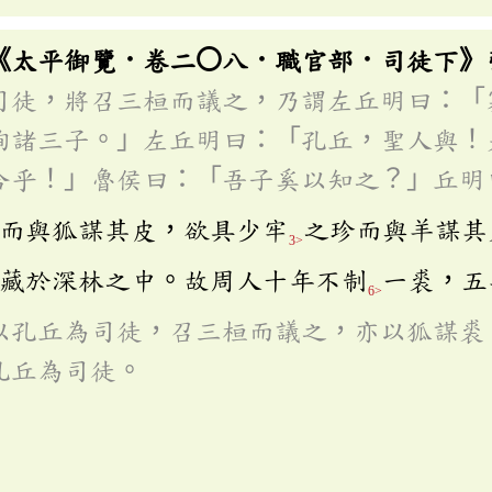
《太平御覽．卷二〇八．職官部．司徒下》
司徒，將召三桓而議之，乃謂左丘明曰：「
詢諸三子。」左丘明曰：「孔丘，聖人與！
合乎！」魯侯曰：「吾子奚以知之？」丘明
而與狐謀其皮，欲具少牢
之珍而與羊謀其
3>
藏於深林之中。故周人十年不制
一裘，五
6>
以孔丘為司徒，召三桓而議之，亦以狐謀裘
孔丘為司徒。