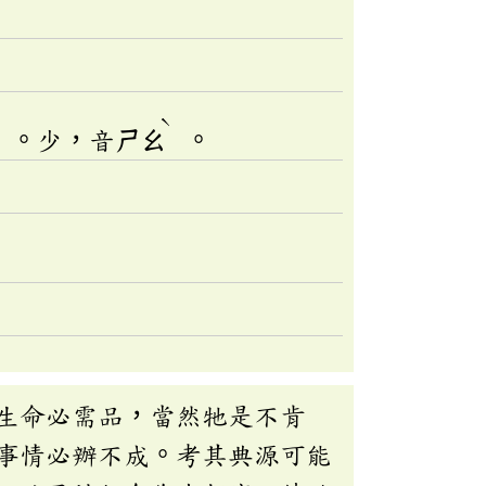
ˋ
」。少，音
ㄕㄠ
。
生命必需品，當然牠是不肯
事情必辦不成。考其典源可能