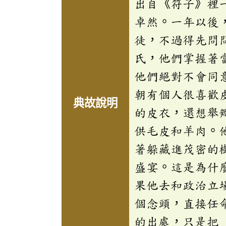
出自《符子》裡
卓然。一年以後
徒，不過得先問
氏，他們掌握著
他們絕對不會同
朝有個人很喜歡
典故說明
的皮衣，還想舉
供毛皮和羊肉。
著躲藏進茂密的
盛宴。這是為什
果他去和政治立
個念頭，直接任
的出處，只是把