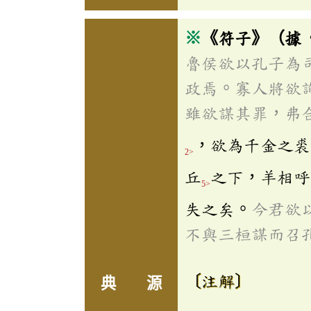
※
《符子》（據
魯侯欲以孔子為
政焉。寡人將欲
雖欲謀其罪，弗
，欲為千金之裘
2>
丘
之下，羊相呼
5>
失之矣。
今君欲
不與三桓謀而召
〔注解〕
典 源