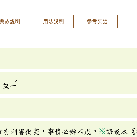
]
典故說明
用法說明
參考詞語
ˊ
ㄆㄧ
方有利害衝突，事情必辦不成。
※
語或本《