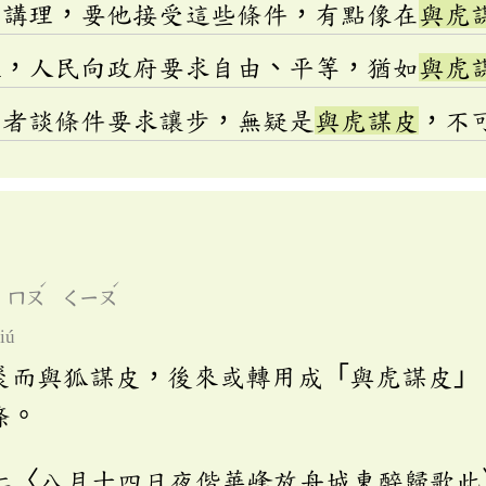
不講理，要他接受這些條件，有點像在
與虎
裡，人民向政府要求自由、平等，猶如
與虎
益者談條件要求讓步，無疑是
與虎謀皮
，不
ˊ
ˊ
ㄇㄡ
ㄑㄧㄡ
iú
裘而與狐謀皮，後來或轉用成「與虎謀皮」
條。
仁〈八月十四日夜偕華峰放舟城東醉歸歌此