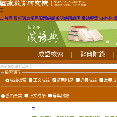
☰
:::
首頁
最新消息
常見問題
編輯說明
使用說明
網站導覽
EN
進階
成語檢索
|
辭典附錄
|
檢索類型
成語檢索
正文成語
辭典附錄
近義成語
反義成
義類查詢
正文成語
辭典附錄
:::