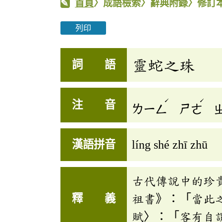
首頁
〉成語檢索〉辭典附錄〉修訂
列印
靈蛇之珠
詞 語
ˊ
ˊ
注 音
ㄌㄧㄥ
ㄕㄜ
漢語拼音
líng shé zhī zhū
古代傳說中的珍
釋 義
祖書》：「當此
賦〉：「客有自