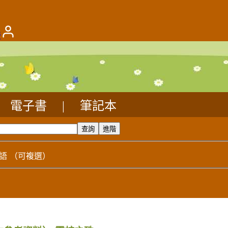
版
電子書
|
筆記本
語
（可複選）