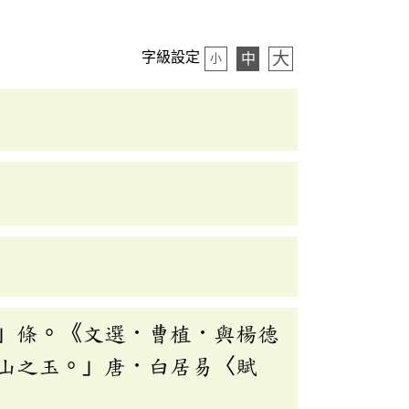
大
字級設定
中
小
」條。《文選．曹植．與楊德
山之玉。」唐．白居易〈賦