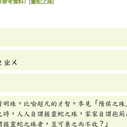
本參考資料〉
[靈蛇之珠]
ㄓ
ㄓㄨ
貴明珠。比喻超凡的才智。參見「隋侯之珠
之時，人人自謂握靈蛇之珠，家家自謂抱荊
謂握靈蛇之珠者，豈可棄之而不收？」