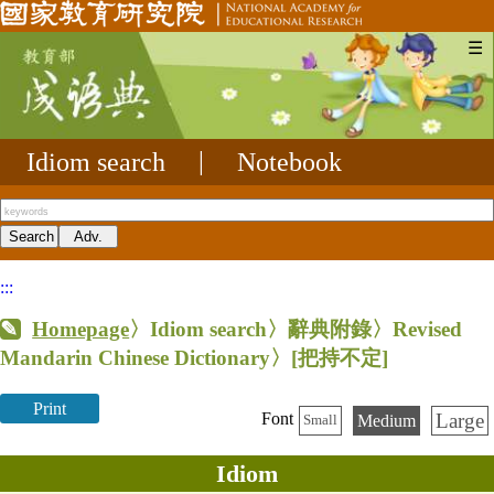
☰
Idiom search
|
Notebook
:::
Homepage
〉Idiom search〉辭典附錄〉Revised
Mandarin Chinese Dictionary〉
[把持不定]
Print
Large
Font
Medium
Small
Idiom