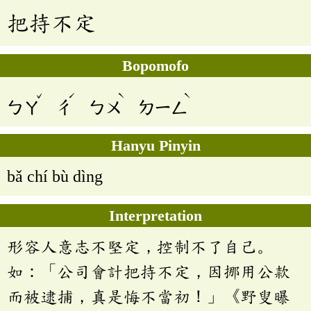
把持不定
Bopomofo
ˇ
ˊ
ˋ
ˋ
ㄅㄚ
ㄔ
ㄅㄨ
ㄉㄧㄥ
Hanyu Pinyin
bǎ chí bù dìng
Interpretation
形容人意志不堅定，控制不了自己。
如：「公司會計把持不定，因挪用公款
而被逮捕，真是悔不當初！」《野叟曝